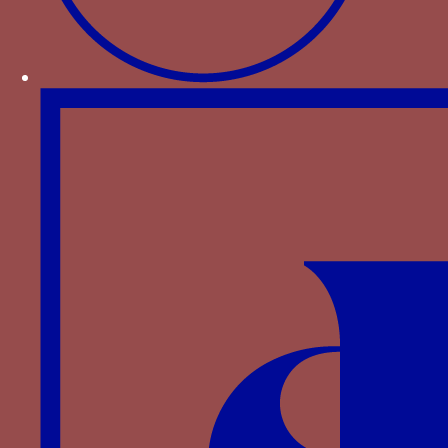
Couteaux de pelletier - un piège ou des couteaux
à peler les peaux entourant un Y fleuronné
Paru dans : Familles > Portugal > Béatrice de
Portugal
Cranequin-monte arbalète - Un cranequin ou
monte-arabalète composé d’une crémaillère et
de sangles à crochets
Paru dans : Familles > Bournan > N, seigneur du
Coudray
creuset enflammé (
purificador
) - un creuset,
sorte de chaudron sur pied avec anses d’où
jaillissent des flammes
Paru dans : Familles > Castille-Trastamare >
Marie de Castille
croix de saint Georges (
empressa crucis
)
er