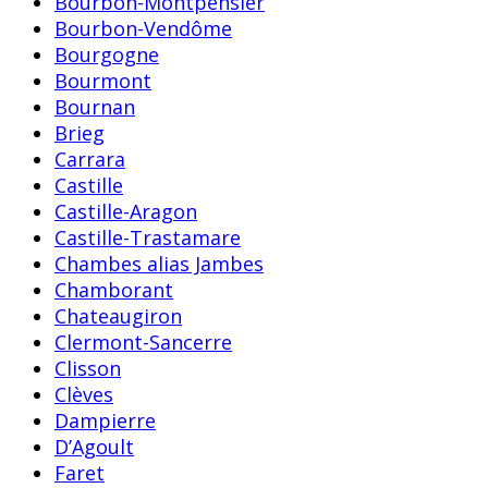
Bourbon-Montpensier
Bourbon-Vendôme
Bourgogne
Bourmont
Bournan
Brieg
Carrara
Castille
Castille-Aragon
Castille-Trastamare
Chambes alias Jambes
Chamborant
Chateaugiron
Clermont-Sancerre
Clisson
Clèves
Dampierre
D’Agoult
Faret