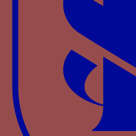
Paru dans : Familles > Aragon > Martin I
d’Aragon Martin II de Sicile
Croix de Saint-André - Une croix de X ou croix de
Saint-André parfois formée de deux troncs
écôtés et flamboyants
Paru dans : Familles > Bourgogne > Philippe III de
Bourgogne
cygne - Une cygne
Paru dans : Familles > Bourgogne > Philippe II de
Bourgogne
DESIR - Le mot DESIR parfois associé à sa devise
de la balance avec un fléau et deux plateaux
Paru dans : Familles > Portugal > Pierre de
Portugal
Dextrochère issant d’une nuée flamboyante
tenant une bannière