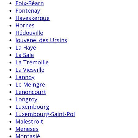
Foix-Béarn
Fontenay
Haveskerque
Hornes
Hédouville
Jouvenel des Ursins
La Haye
La Sale
La Trémoille
La Viesville
Lannoy
Le Meingre
Lenoncourt
Longroy
Luxembourg
Luxembourg-Saint-Pol
Malestroit
Meneses
Montasié