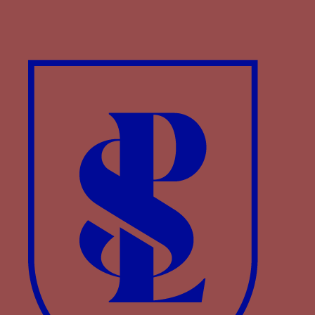
couronne traversée par deux rameaux - une
couronne traversée par deux rameaux, un
d’olivier et un de palme, avec des fruits rouges
(piumai)
Paru dans : Familles > Visconti > Philippe Marie
Visconti
couronne traversée par deux rameaux (piumai) -
Une couronne traversée par deux rameaux
d’olivier et de palme
Paru dans : Familles > Visconti > Jean Galéas
Visconti
Couronne traversée par deux rameaux d’olivier et
de palme (piumai) ? - Une couronne traversée
par deux rameaux d’olivier et de palme
Paru dans : Familles > Aragon > Alphonse V
d’Aragon