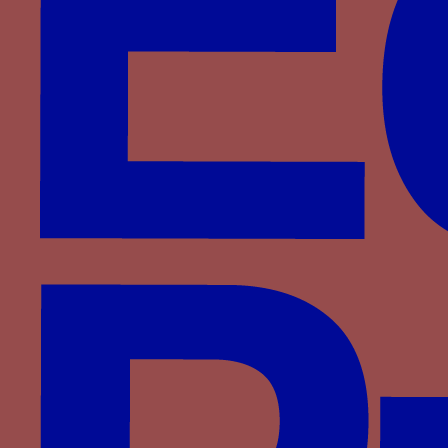
anti-loup
Paru dans : Familles > Brieg > Louis II de Brieg
Collier de l’Ecaille (
Escama
) - Un collier constitué
d’écailles
Paru dans : Familles > Castille-Trastamare > Jean
II de Castille
Colonne - Une colonne, parfois torsadée et
associée au mot ALLEN
Paru dans : Familles > Bourbon > Louis II de
Bourbon
COMMENT QUIL SOIT - Le mot COMMENT QUIL
SOIT
Paru dans : Familles > Montfort > Richard
d’Etampes
Corbeau - Un corbeau tenant dans son bec un