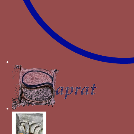
Paru dans : Familles > Bourbon > Mathieu de
Bourbon
dragon - un dragon associé au mot JAY BELLE
DAME
Paru dans : Familles > Foix-Béarn > Jean Ier de
Foix
E NON PLUS - Le mot E NON PLU associé à un
panier couronné parfois rempli ou accroché à un
roncier chargé de feuilles et des lettres i, b, c, h,
d
Paru dans : Familles > Clermont-Sancerre >
Béraud III de Clermont-Sancerre
Ecu d’or - Un écu d’or plain
Paru dans : Familles > Bourbon > Jean Ier de
Bourbon
Ecu d’or - Un écu d’or parfois associé au mot