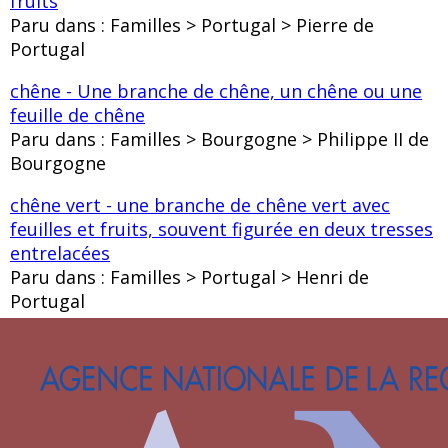
fruits
Paru dans : Familles > Portugal > Pierre de
Portugal
chêne - Une branche de chêne, un chêne ou une
feuille de chêne
Paru dans : Familles > Bourgogne > Philippe II de
Bourgogne
chêne vert - une branche de chêne vert avec
feuilles et fruits, souvent figurée en deux tresses
entrelacées
Paru dans : Familles > Portugal > Henri de
Portugal
Chien camus - Un chien blanc dit “camus” ou
“martelez”
Paru dans : Familles > Bourbon > Jean Ier de
Bourbon