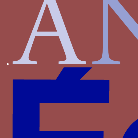
Chien camus - Un chien blanc trappu dit “camus”
ou “martelez”
Paru dans : Familles > Bourbon > Louis II de
Bourbon
Chien camus - Un chien blanc trappu dit “camus”
ou “martelez”
Paru dans : Familles > Bourbon > Jean II de
Bourbon
Ciste - Une branche de ciste
Paru dans : Familles > Aragon > Eléonore
d’Aragon
Collier aux esses - Une jarretière chargée de
lettres S
Paru dans : Familles > Plantagenêt-Lancastre >
Catherine de Lancastre
Collier de chien anti-loup - Un collier de chien