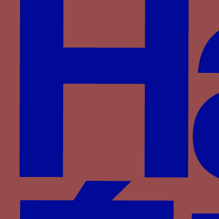
Couple ou chaîne de laisse pour chiens - Une
chaîne de laisse pour chiens avec une poignée et
deux colliers
Paru dans : Familles > D’Agoult > Raymond
d’Agoult
Courge ? - Une branche de courge avec feuilles et
fruits
Paru dans : Familles > Luxembourg-Saint-Pol >
Jacquette de Luxembourg
couronne double - Deux couronnes posées l’une
sur l’autre
er
Paru dans : Familles > Aragon > Jean I
d’Aragon
couronne double - Deux couronnes posées l’une
sur l’autre
er
Paru dans : Familles > Aragon > Martin I
de
Sicile Martin le Jeune