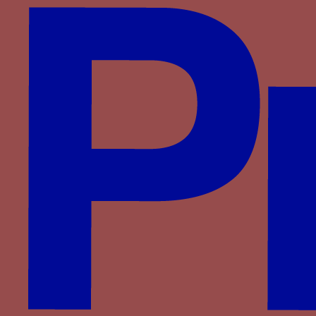
Montefeltro
Montfort
Plantagenêt-Lancastre
Portugal
Pot
Rossi
Rucellai
Saligny
Saluces
Savoie
Savoisy
Solier
Strozzi
Theligny
Valois
Valois-Alençon
Villa
Visconti