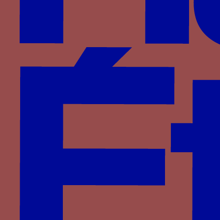
Période
1440-1480
Aires géographiques
France
Personnage
Mathieu de Bourbon
Famille
Bourbon
Devises associées
feu grégeois
,
dextrochère dans les flammes
tenant une bannière
Lettres associées
M enflammé