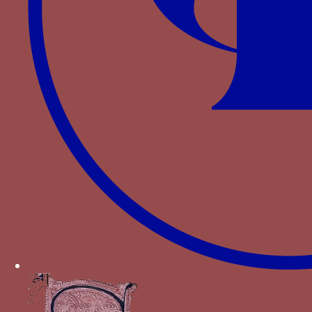
103.
MATHEVOT C., « Le château de Bouthéon et les
Bourbon (1462-1519) »,
Forez et Bourbon : Les
ducs de Bourbon maîtres du Forez aux XIV° et XV°
siècles, Acte du colloque de Montbrison
,
TROUBAT O., MATHEVOT C. (dir.), 2011. - p. 117-
139.
Autres devises pour Mathieu de
Bourbon
Dextrochère issant d’une nuée flamboyante
tenant une bannière
Feu grégeois