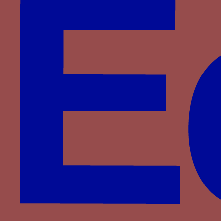
Foix-Béarn
Fontenay
Haveskerque
Hornes
Hédouville
Jouvenel des Ursins
La Haye
La Sale
La Trémoille
La Viesville
Lannoy
Le Meingre
Lenoncourt
Longroy
Luxembourg
Luxembourg-Saint-Pol
Malestroit
Meneses
Montasié