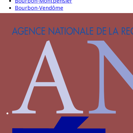
Bourbon-Montpensier
Bourbon-Vendôme
Bourgogne
Bourmont
Bournan
Brieg
Carrara
Castille
Castille-Aragon
Castille-Trastamare
Chambes alias Jambes
Chamborant
Chateaugiron
Clermont-Sancerre
Clisson
Clèves
Dampierre
D’Agoult
Faret