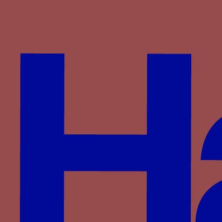
Wittelsbach
d'Anglure
du Monceau de Tignonville
Partenaires
Saprat
CESCM
ANR
Université de Poitiers
Vous êtes ici :
Accueil
> Familles >
Bourbon
>
Mathieu de Bourbon
> M enflammée
M enflammée
La lettre M enflammée