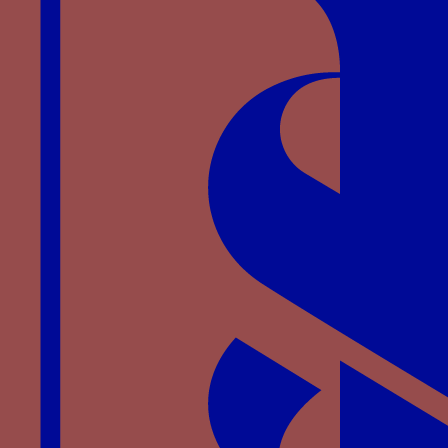
Notes
↑
Bibliothèque nationale de France, RESERVE
Pc-18-Fol.
Bibliographie
HABLOT L., « La ceinture ESPERANCE et les
devises des Bourbon », dans
Espérance : le
mécénat religieux des ducs de Bourbon à la fin du
Moyen Age
, PERROT F. dir., Souvigny, 2001, p. 91-