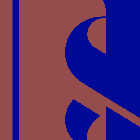
MASSIP
F. (2000), “
De ritu social a espectacle del
Poder: l’Entrada triomfal d’Alfons el Magnànim a
Nàpols (1443), entre la tradició catalana i la
innovació humanística
”, in
La Corona d’Aragona ai
tempi di Alfonso il Magnanimo
, voll. 2, Atti del XVI
Congresso Internazionale di Storia della Corona
d’Aragona, Napoli, p. 1859-1889.
TINTÓ
M. (2005), “
Dos fermalls i altres joies
d’Alfons el Magnànim, segons un inventari de la
taula de canvi de la ciutat de Barcelona
”, in
Acta
Historica et Archeologica Medievalia
, 26, p. 767-
773.
TOSCANO
G. (1998), “
La formación de la biblioteca
de Alfonso el Magnánimo: documentos, fuentes,
inventarios
”, in
La Biblioteca Reale
..., p. 185-219.
TOSCANO
G. (2001), “
Nápoles y el Mediterráneo
”,