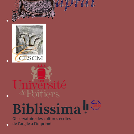
millet (mills ou espigas de mijo)
Nœud de Salomon (nudo)
Jarre emplie de trois lis
étole
Griffon
POR SO AMOR
Blanc/rouge
Couronne traversée par deux rameaux
d’olivier et de palme (piumai) ?
souche à deux rejets