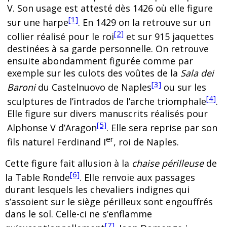
V. Son usage est attesté dès 1426 où elle figure
[1]
sur une harpe
. En 1429 on la retrouve sur un
[2]
collier réalisé pour le roi
et sur 915 jaquettes
destinées à sa garde personnelle. On retrouve
ensuite abondamment figurée comme par
exemple sur les culots des voûtes de la
Sala dei
[3]
Baroni
du Castelnuovo de Naples
ou sur les
[4]
sculptures de l’intrados de l’arche triomphale
.
Elle figure sur divers manuscrits réalisés pour
[5]
Alphonse V d’Aragon
. Elle sera reprise par son
er
fils naturel Ferdinand I
, roi de Naples.
Cette figure fait allusion à la
chaise périlleuse
de
[6]
la Table Ronde
. Elle renvoie aux passages
durant lesquels les chevaliers indignes qui
s’assoient sur le siège périlleux sont engouffrés
dans le sol. Celle-ci ne s’enflamme
[7]