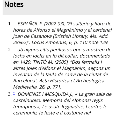
Notes
↑
ESPAÑOL
F. (2002-03), “
El salterio y libro de
horas de Alfonso el Magnánimo y el cardenal
Joan de Casanova (Bristish Library, Ms. Add.
28962)
”,
Locus Amoenus
, 6, p. 110 note 129.
↑
ab alguns citis perillosos que·s mostren de
lochs en lochs en lo dit collar, documentado
en 1429.
TINTÓ
M. (2005), “Dos fermalls i
altres joies d’Alfons el Magnànim, segons un
inventari de la taula de canvi de la ciutat de
Barcelona”, Acta Historica et Archeologica
Medievalia, 26, p. 771.
↑
DOMENGE i MESQUIDA J., « La gran sala de
Castelnuovo. Memoria del Alphonsi regis
triumphus », Le usate leggiadrie. I cortei, le
ceremonie, le feste e il costume nel