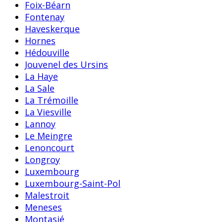
Foix-Béarn
Fontenay
Haveskerque
Hornes
Hédouville
Jouvenel des Ursins
La Haye
La Sale
La Trémoille
La Viesville
Lannoy
Le Meingre
Lenoncourt
Longroy
Luxembourg
Luxembourg-Saint-Pol
Malestroit
Meneses
Montasié