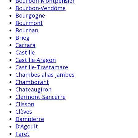
Bourbon-Montpensier
Bourbon-Vendôme
Bourgogne
Bourmont
Bournan
Brieg
Carrara
Castille
Castille-Aragon
Castille-Trastamare
Chambes alias Jambes
Chamborant
Chateaugiron
Clermont-Sancerre
Clisson
Clèves
Dampierre
D’Agoult
Faret