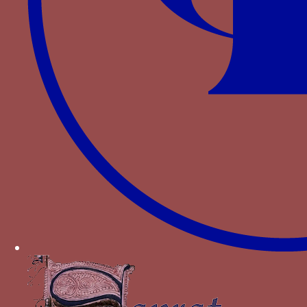
in
El Renacimiento Mediterráneo
, cat. exp.,
NATALE
M. dir., Madrid, p. 79-99.
VILLANUEVA
, l. t. (1919), “
La orden de caballería de
la Jarra
”, in
Boletín de la Real Academia de la
Historia
, LXXV, pp. 68-77. zaraGozá, a. (2000),
Arquitectura gótica valenciana, siglos XIII-XV
,
València.
BARRETO J.
,
La majesté en images. Portraits du
pouvoir dans la Naples des Aragon
, Rome, EFR,
2013, p. 220-228
Autres devises pour Alphonse V
d’Aragon
livre ouvert (libres ou Libro abierto)