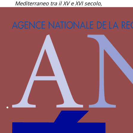
Mediterraneo tra il XV e XVI secolo,
COLESANTI G.T. dir, Montella, 2010, p. 290-
338.
↑
Joan Domenge i Mesquida, « La gran sala
de Castelnuovo, Memoria del Alphonsi regis
triumphus »,
Le usate leggiadrie I cortei, le
cerimonie, le feste e il costume nel
Mediterraneo tra il XV e XVI secolo, Centre
français d’études sur la Méditerranée,
Montella, 2010, p. 290-338.
↑
Elle apparaît déjà sur les
Heures de Martin
d’Aragon
(Paris, BNF, Ms. Rotschild 2529, fol.
444v°, vers 1420-1430. On retrouve cette
devise avec celle de la Jarre remplie de lys et
celle du livre ouvert sur un décor marginal
d’un manuscrit de l’Epitome historiarum
philippicarum Pompei Trogi de Justin réalisé
pour Alphonse V, Paris, BNF, Ms. Lat. 4956,