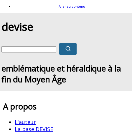
Aller au contenu
devise
emblématique et héraldique à la
fin du Moyen Âge
A propos
L'auteur
La base DEVISE