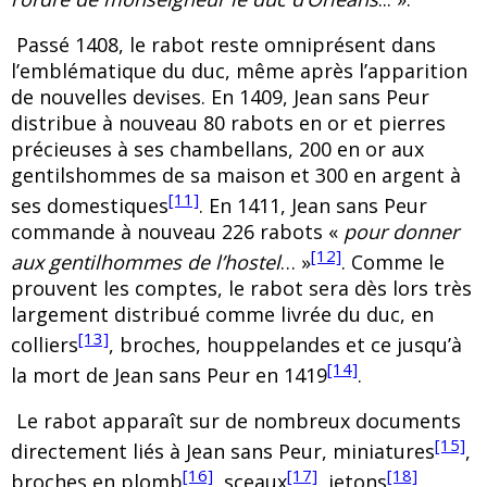
Passé 1408, le rabot reste omniprésent dans
l’emblématique du duc, même après l’apparition
de nouvelles devises. En 1409, Jean sans Peur
distribue à nouveau 80 rabots en or et pierres
précieuses à ses chambellans, 200 en or aux
gentilshommes de sa maison et 300 en argent à
[11]
ses domestiques
. En 1411, Jean sans Peur
commande à nouveau 226 rabots «
pour donner
[12]
aux gentilhommes de l’hostel
… »
. Comme le
prouvent les comptes, le rabot sera dès lors très
largement distribué comme livrée du duc, en
[13]
colliers
, broches, houppelandes et ce jusqu’à
[14]
la mort de Jean sans Peur en 1419
.
Le rabot apparaît sur de nombreux documents
[15]
directement liés à Jean sans Peur
, miniatures
,
[16]
[17]
[18]
broches en plomb
, sceaux
, jetons
,