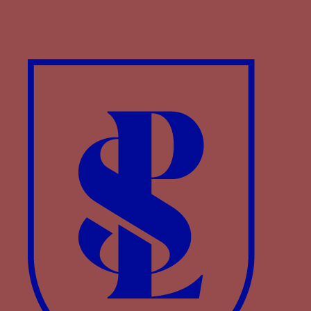
↑
LIGHTBOWN R. W.,
Medieval European
Jewellery
, Londres, 1992, p. 192.
↑
LABORDE L. comte de,
Les ducs de
Bourgogne, étude sur les lettres, les arts et
e
l’industrie pendant le XV
siècle
, Paris, 3 vol.,
1849-1851, p. 28 : « A Jean Mainfroy orfèvre…
pour avoir fait IIc XXVI rabots pour donner
aux gentils hommes de l’hostel de MdS… ».
↑
Les comptes nous apprennent également
qu’en 1405 Rogier de Couloigne, écuyer
d’écurie du duc, reconnaît avoir reçu 13
francs ½ des mains de Jean de Velery,
commis à la recette générales des finances,
pour avoir un collier d’argent à la devise du
duc «
ou lieu d’un autre mien qu’il avoit
donné ou il lui avoit pleu
», en 1407 c’est Jean
de Montjeu, écuyer, échanson du duc qui
reçoit 16 écus d’or pour acheter «
I colier