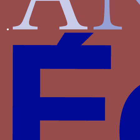
Bourbon-Montpensier
Bourbon-Vendôme
Bourgogne
Bourmont
Bournan
Brieg
Carrara
Castille
Castille-Aragon
Castille-Trastamare
Chambes alias Jambes
Chamborant
Chateaugiron
Clermont-Sancerre
Clisson
Clèves
Dampierre
D’Agoult
Faret