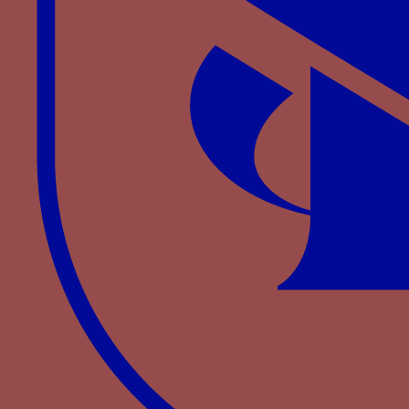
Fiorino d’or de Filippo Maria Visconti, 1412-1447,
à l’avers le cimier du duc accoté de chiffre FI MA
(source : www.delcampe.net).