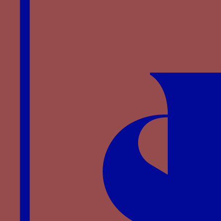
ILLUSTRATIONS
Grosso d’argent de la valeur d’un soldo et demi
de Filippo Maria Visconti, 1412-1447, avec, à
l’avers, l’armoirie de la comté de Pavie, la devise
du soleil rayonnant et le chiffre F M.