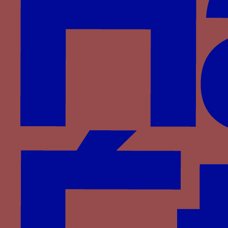
Wittelsbach
d'Anglure
du Monceau de Tignonville
Partenaires
Saprat
CESCM
ANR
Université de Poitiers
Vous êtes ici :
Accueil
> Familles >
Visconti
>
Philippe Marie Visconti
> FI MA
FI MA
les lettres FI (Filippo) MA (Maria)
couronnées