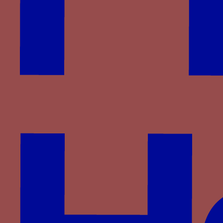
Montefeltro
Montfort
Plantagenêt-Lancastre
Portugal
Pot
Rossi
Rucellai
Saligny
Saluces
Savoie
Savoisy
Solier
Strozzi
Theligny
Valois
Valois-Alençon
Villa
Visconti