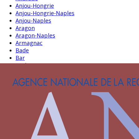
Anjou-Hongrie
Anjou-Hongrie-Naples
Anjou-Naples
Aragon
Aragon-Naples
Armagnac
Bade
Bar
Barbazan
Bavière-Hainaut
Beauvarlet
Beauvau
Beuville
Bianchini
Blois-Penthièvre
Blosset
Bourbon
Bourbon-La Marche