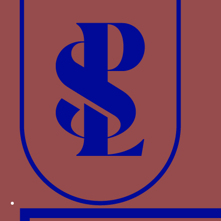
souvent sur les monnaies émises durant sa
seigneurie (1412-1447), où il apparait sur l’avers
de part et d’autre de l’armorie familiale ou du
cimier
[1]
.
Le chiffre servait donc à représenter l’autorité
politique du seigneur, qui était source et garant
de l’émission monétaire, tout en déclarant son
identité individuelle au sein du lignage familial.
Pour augmenter la valeur politique de la devise,
le chiffre pouvait alors être surmonté par une
couronne, allusion évidente au titre ducale.
Ce chiffre apparaît encore dans des figurations
monumentales comme dans les peintures de la
chapelle de Teodolinda à Monza, réalisées par les
Zavattari en 1441-1446 (le chiffre y est associé à
deux écus, l’un aux devises du voile noué avec la
tourterelle dans le linge noué, l’autre à celle
du
piumai
).