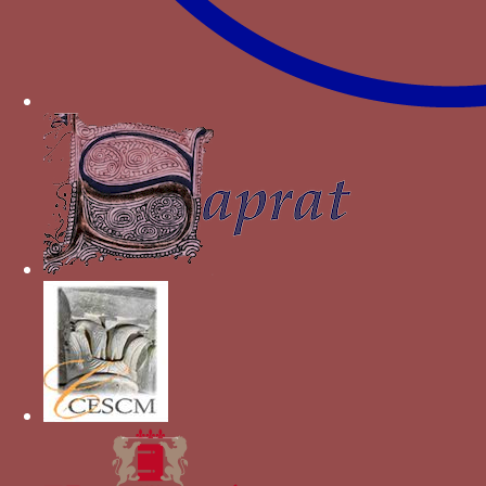
[1]
CRIPPA C.,
Le monete di Milano dai Visconti agli
Sforza dal 1329 al 1535
, Milan, 1986.
Autres devises pour Philippe
Marie Visconti
couronne traversée par deux rameaux
grenade
canard menacé par un faucon
tourterelle
voile noué
soleil rayonnant