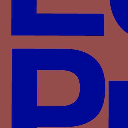
Foix-Béarn
Fontenay
Haveskerque
Hornes
Hédouville
Jouvenel des Ursins
La Haye
La Sale
La Trémoille
La Viesville
Lannoy
Le Meingre
Lenoncourt
Longroy
Luxembourg
Luxembourg-Saint-Pol
Malestroit
Meneses
Montasié