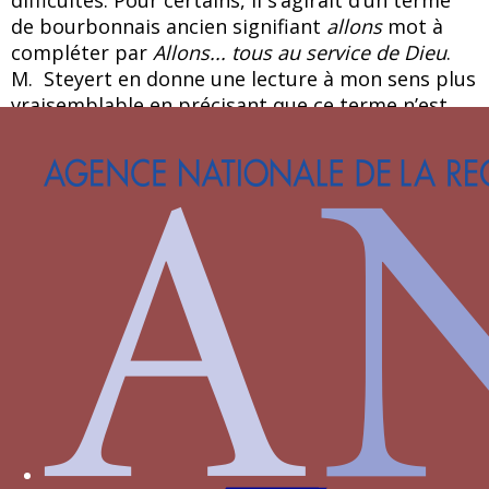
difficultés. Pour certains, il s’agirait d’un terme
de bourbonnais ancien signifiant
allons
mot à
compléter par
Allons... tous au service de Dieu
.
M. Steyert en donne une lecture à mon sens plus
vraisemblable en précisant que ce terme n’est
pas du patois forésien mais le terme saxon
all
:
[12]
tous
. Ce sens correspondrait assez avec la
finalité de l’ordre, réunir les barons du
Bourbonnais au service de leur duc. L’influence
de l’Angleterre sur les devises de Louis II semble
encore ici évidente.
Le mot ALLEN fonctionne par ailleurs de façon
isolée ou associé à d’autres devises comme celle
de la colonne torsadée (voir
colonne
).
Il faut donc voir dans cette devise de l’Ecu d’or
une livrée curiale destinée à honorer et à fidéliser
les vassaux du duc entre lesquels elle établit un