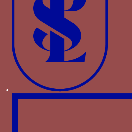
Solomon’s fleet to Jerusalem, there in the
peace of the Church they become purer
through confession.
From this purest of gold,
King Solomon made golden shields
.
The
shields of gold
are those who live chastely
and defend others from the attacks of the
Devil. In addition, from the silver mentioned
above, silver trumpets were made, that is, the
teachers of the Church
↑
TROUBAT O.,
La Guerre de Cent ans et le
prince chevalier
, t. 1, p. 246.
↑
La trilogie - colonne, écu et ceinture -
correspond également aux trois attributs de
la personnification de la Chasteté telle qu’elle
se retrouve dans l’illustration des
Triomphes
de Pétrarque à la fin du siècle suivant. Voir
par exemple une illustration plus tardive de
ce thème dans le PETRARQUE,
Les