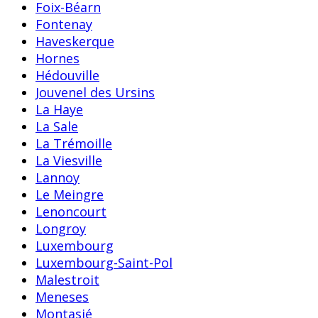
Foix-Béarn
Fontenay
Haveskerque
Hornes
Hédouville
Jouvenel des Ursins
La Haye
La Sale
La Trémoille
La Viesville
Lannoy
Le Meingre
Lenoncourt
Longroy
Luxembourg
Luxembourg-Saint-Pol
Malestroit
Meneses
Montasié