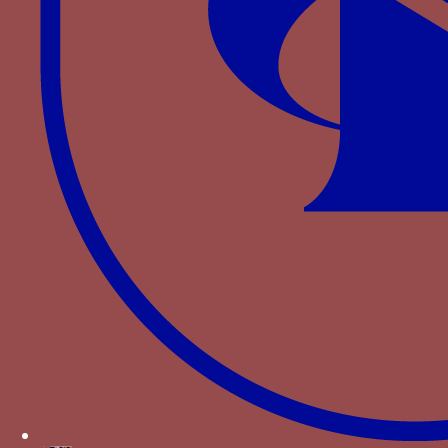
Heraldicum
1, 1972, p. 2 à 10).
↑
LA MURE, t. II, p. 47, note 1 par A. STEYERT.
Bibliographie
Jean « Cabaret » d’Orville,
Chronique du bon duc
Loys de Bourbon
, A-M CHAZAUD éd., Paris, 1897,
p. 8.
MATTEONI
O.
Servir le prince : les officiers des
ducs de Bourbon à la fin du Moyen Age (1356-
1523),
Paris, 1998.
BOULTON d’A. J. D.,
The Knights in the Crown: The
Monarchical Orders of Knighthood in Late
nde
Medieval Europe
, 1326–1520
, 2
ed., St. Martin’s,
2000, p. 271-274.
HABLOT L., « La ceinture ESPERANCE et les