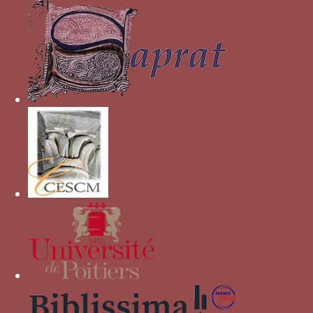
devises des Bourbon », dans
Espérance : le
mécénat religieux des ducs de Bourbon à la fin du
Moyen Age
, PERROT F. dir., Souvigny, 2001, p. 91-
103.
Autres devises pour Louis II de
Bourbon
ALLEN
Ceinture ESPERANCE
Bleu/blanc
Chien camus
ESPERANCE
Colonne