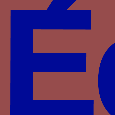
lien d’égalité formelle centrée sur la personne de
Louis II. En les réunissant dans un ordre, le duc
transforme la relation verticale humiliante qui le
liait à eux en une honorable relation horizontale
bien plus valorisante.
L’Ecu de Bourbon surmonté du mot ALLEN sur la
façade du palais ducal à Moulins
L’écu de Bourbon confondu avec l’écu d’or ? La
devise de la colonne associée au mot ALLEN et
supportant l’écu aux armes et le cimier du duc.