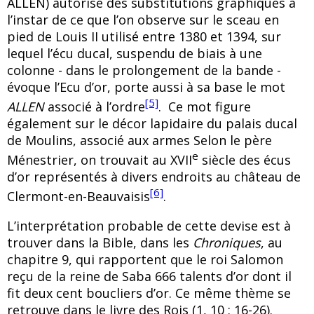
ALLEN) autorise des substitutions graphiques a
l’instar de ce que l’on observe sur le sceau en
pied de Louis II utilisé entre 1380 et 1394, sur
lequel l’écu ducal, suspendu de biais à une
colonne - dans le prolongement de la bande -
évoque l’Ecu d’or, porte aussi à sa base le mot
[5]
ALLEN
associé à l’ordre
. Ce mot figure
également sur le décor lapidaire du palais ducal
de Moulins, associé aux armes Selon le père
e
Ménestrier, on trouvait au XVII
siècle des écus
d’or représentés à divers endroits au château de
[6]
Clermont-en-Beauvaisis
.
L’interprétation probable de cette devise est à
trouver dans la Bible, dans les
Chroniques
, au
chapitre 9, qui rapportent que le roi Salomon
reçu de la reine de Saba 666 talents d’or dont il
fit deux cent boucliers d’or. Ce même thème se
retrouve dans le livre des Rois (1, 10 : 16-26).