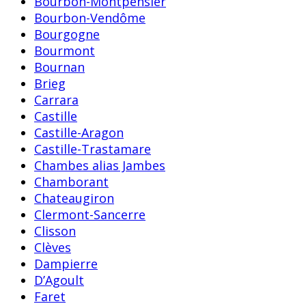
Bourbon-Montpensier
Bourbon-Vendôme
Bourgogne
Bourmont
Bournan
Brieg
Carrara
Castille
Castille-Aragon
Castille-Trastamare
Chambes alias Jambes
Chamborant
Chateaugiron
Clermont-Sancerre
Clisson
Clèves
Dampierre
D’Agoult
Faret