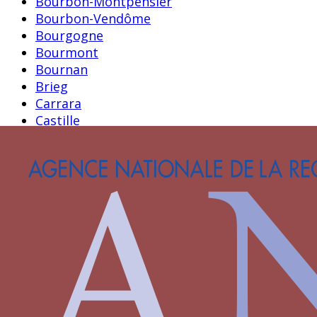
Bourbon-Montpensier
Bourbon-Vendôme
Bourgogne
Bourmont
Bournan
Brieg
Carrara
Castille
Castille-Aragon
Castille-Trastamare
Chambes alias Jambes
Chamborant
Chateaugiron
Clermont-Sancerre
Clisson
Clèves
Dampierre
D’Agoult
Faret