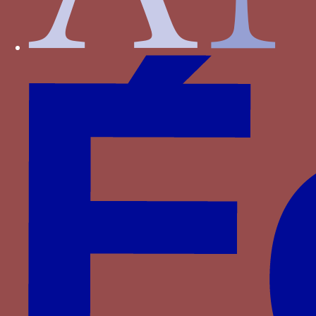
Foix-Béarn
Fontenay
Haveskerque
Hornes
Hédouville
Jouvenel des Ursins
La Haye
La Sale
La Trémoille
La Viesville
Lannoy
Le Meingre
Lenoncourt
Longroy
Luxembourg
Luxembourg-Saint-Pol
Malestroit
Meneses
Montasié