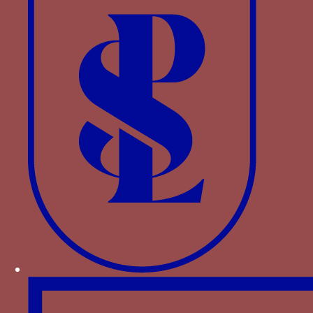
maison de Navarre. La feuille de châtaignier se
retrouve également sur les broderies de la robe
de la dame, accompagnées de branches qui ne
sont pas sans ressemblance avec la branche de
figue, devise personnelle de Pierre II de Navarre
(voir ci-dessous).
Compte-tenu de la date du manuscrit, 1416, soit
trois ans après le remariage de Catherine
d’Alençon, on peut supposer que la dame en
question est bien Catherine d’Alençon, veuve de
Pierre de Navarre et épouse de Louis le Barbu.