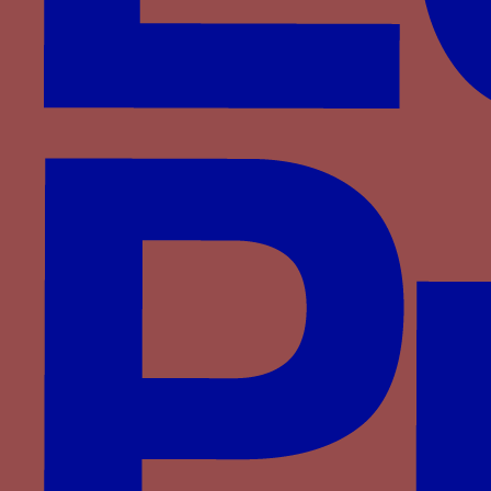
Montefeltro
Montfort
Plantagenêt-Lancastre
Portugal
Pot
Rossi
Rucellai
Saligny
Saluces
Savoie
Savoisy
Solier
Strozzi
Theligny
Valois
Valois-Alençon
Villa
Visconti