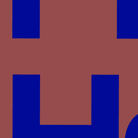
Wittelsbach
d'Anglure
du Monceau de Tignonville
Partenaires
Saprat
CESCM
ANR
Université de Poitiers
Vous êtes ici :
Accueil
> Familles >
Valois-Alençon
>
Catherine d’Alençon
> Châtaignier, figuier
Châtaignier, figuier
Une branche ou une feuille de
châtaignier, une branche de