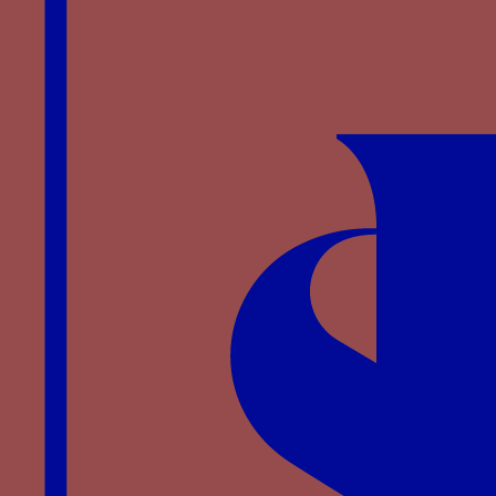
La présence de ces emblèmes est-elle destinée
seulement à identifier la dame ou bien Catherine
avait-elle réellement adopté les devises de son
premier époux ?
Notes
↑
De Ministerio Armorum
, Empire, vers 1416
(Manchester, J. Rylands Lib., Ms. Lat. 28, folio
129