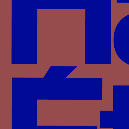
figuier
Période
1410-1460
Aires géographiques
France
Personnage
Catherine d’Alençon
Famille
Valois-Alençon
Devises associées
feuille de châtaignier ?
,
branche de figuier ?