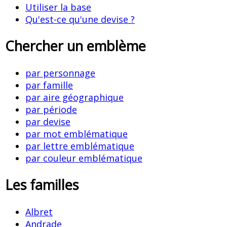
Utiliser la base
Qu'est-ce qu'une devise ?
Chercher un emblème
par personnage
par famille
par aire géographique
par période
par devise
par mot emblématique
par lettre emblématique
par couleur emblématique
Les familles
Albret
Andrade