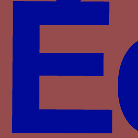
Foix-Béarn
Fontenay
Haveskerque
Hornes
Hédouville
Jouvenel des Ursins
La Haye
La Sale
La Trémoille
La Viesville
Lannoy
Le Meingre
Lenoncourt
Longroy
Luxembourg
Luxembourg-Saint-Pol
Malestroit
Meneses
Montasié