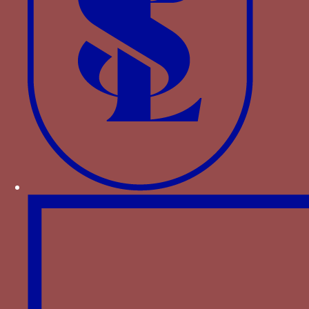
manuscrit produit en Italie septentrionale vers la
fin du XIVe siècle et actuellement conservé à
Paris (Paris, BN Lat. 757)
[2]
dont on a établi
depuis qu'il s'agissait d'une commande d'un de
ses fidèles, Bertrando Rossi, probablement après
son séjour à Paris en 1394
[3]
: le monogramme
sera donc plutôt à lire comme LB, les initiales du
prénom du commanditaire et de celui de son
épouse Leonora (voir notice).