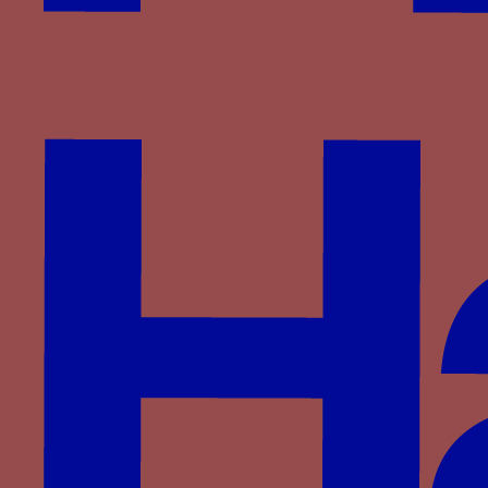
Wittelsbach
d'Anglure
du Monceau de Tignonville
Partenaires
Saprat
CESCM
ANR
Université de Poitiers
Vous êtes ici :
Accueil
> Familles >
Visconti
>
Jean
Galéas Visconti
> G Z
G Z
deux lettres G Z en majuscule
gothique, souvent placées de part