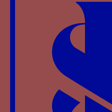
Armoirie Visconti avec chiffre GZ. Gros de Jean
Galéas, Milan, 1385-1402 (source www.cgb.fr).
[1]
CRIPPA C.,
Le monete di Milano dai Visconti agli
Sforza dal 1329 al 1535
, Milan, 1986.
[2]
KIRSCH E.W.,
Five illuminated manuscripts of
Giangalleazo Visconti
, London, 1991, p. 21-27.
[3]
Voir SUTTON K., « The Original Patron of the