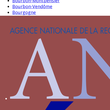
Bourbon-Montpensier
Bourbon-Vendôme
Bourgogne
Bourmont
Bournan
Brieg
Carrara
Castille
Castille-Aragon
Castille-Trastamare
Chambes alias Jambes
Chamborant
Chateaugiron
Clermont-Sancerre
Clisson
Clèves
Dampierre
D’Agoult
Faret