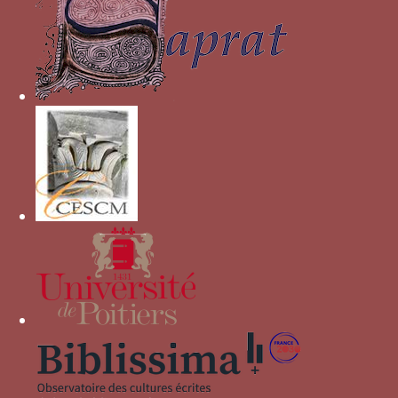
tourterelle
A DROIT
A BON DROIT
voile noué
guépard enchaîné
brandon avec deux seaux
rose
couronne traversée par deux rameaux
(piumai)
mors de cheval
lion casqué