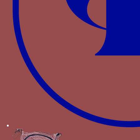
Lombard Manuscript Latin 757 in the
Bibliothèque Nationale, Paris », Burlington
Magazine, 124 (1982), p. 88-94.
Bibliographie
CRIPPA C.,
Le monete di Milano dai Visconti agli
Sforza dal 1329 al 1535
, Milan, 1986.
KIRSCH E.W.,
Five illuminated manuscripts of
Giangalleazo Visconti
, London, 1991.
Autres devises pour Jean Galéas
Visconti
soleil rayonnant