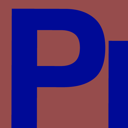
Montefeltro
Montfort
Plantagenêt-Lancastre
Portugal
Pot
Rossi
Rucellai
Saligny
Saluces
Savoie
Savoisy
Solier
Strozzi
Theligny
Valois
Valois-Alençon
Villa
Visconti