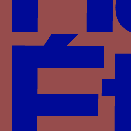
et d'autre de l’armoirie
Période
1380-1402
Personnage
Jean Galéas Visconti
Famille
Visconti
Lettres associées
G Z
Comme ses prédécesseurs, notamment Galéas II
et Barnabé (voir ces notices), Jean Galéas utilisa
le chiffre GZ en association à l’armoirie familiale.
Les lettres accostant l’écu permettent, ainsi que
le cimier, de distinguer le porteur de l’armoirie à
l’intérieur de son lignage. Jean Galéas fait
pourtant le choix de conserver les initiales de