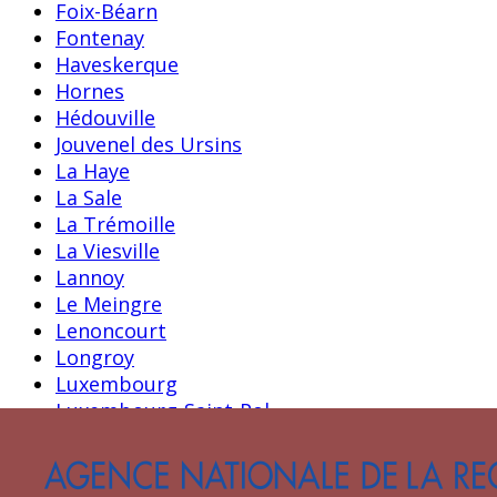
Foix-Béarn
Fontenay
Haveskerque
Hornes
Hédouville
Jouvenel des Ursins
La Haye
La Sale
La Trémoille
La Viesville
Lannoy
Le Meingre
Lenoncourt
Longroy
Luxembourg
Luxembourg-Saint-Pol
Malestroit
Meneses
Montasié