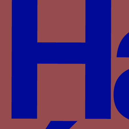
La devise de la grue dans le décor du studiolo de
Gubbio
Une grue tenant sa pierre ou « vigilance »
Cette devise renvoie à la symbolique animale du
bestiaire, la pierre tenue par la grue étant
qualifiée de « vigilance » évoque la capacité de
cet oiseau à rester sur ses gardes. Cette qualité
profite autant à l’homme politique qu’au chef de
guerre qu’est Federico da Montefeltro. Elle
pourrait encore évoquer la capacité de réflexion
[1]
indispensable au savant
.
Cette devise se retrouve dans les nombreuses
réalisations commanditées par le duc d’Urbino,
[2]