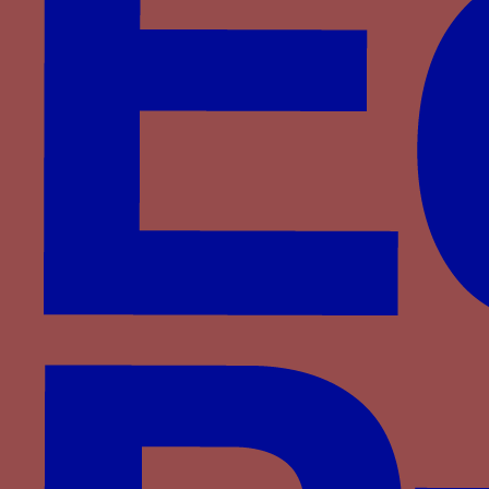
Wittelsbach
d'Anglure
du Monceau de Tignonville
Partenaires
Saprat
CESCM
ANR
Université de Poitiers
Vous êtes ici :
Accueil
> Familles >
Montefeltro
>
Federico III da Montefeltro
> Grue
Grue
une grue tenant sa pierre