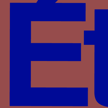
ses manuscrits
, le décor marqueté de ses
studioli de Gubbio et d’Urbino, les ornements de
ses palais comme la porte du
Giardino Pensile
du
palais d’Urbino.
Notes
↑
Elle ainsi associée aux instruments de
calcul dans le décor du studiolo d’Urbino
(FENUCCI, p. 84).
↑
Voir par exemple le
Historia florentini
populi
, Rome, Bibliothèque Vaticane, Urb.
Lat. 464, fol. 2 ; Dante,
Divina Commedia
,
Rome, Bibliothèque Vaticane, Urb. Lat. 365,
fol. 97.
Bibliographie