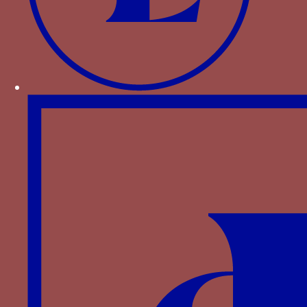
di Federico di
Montefeltro
, Milan, 2008.
Autres devises pour Federico III da
Montefeltro
autruche
Balayette (scopetta)
hermine
FDE
FE DUX
mors de cheval
Grenade enflammée