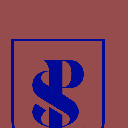
LAUTS J. et HERZNER I. L.,
Federico da
Montefeltro, Herzog von Urbino
, Berlin, 2001.
RAGGIO O.,
The Gubbio studiolo and his
conservation
, 2 vols., New York, 1999.
CECCARELLI L.,
« NON MAI ». Le imprese araldiche
dei Duchi di Urbino
, Urbino, 2002.
SIMONETTA M. éd.,
Federico da Montefeltro and
his library
, Milan, 2007.
FENUCCI F., « Notes on Frederico da
Montefeltro’s emblems »,
Federico da Montefeltro
and his library
SIMONETTA M. éd., Milan, 2007, p.
81-87.
PERUZZI M. dir.,
Ornatissimo codice : la biblioteca