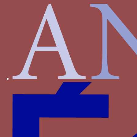
Montefeltro
Montfort
Plantagenêt-Lancastre
Portugal
Pot
Rossi
Rucellai
Saligny
Saluces
Savoie
Savoisy
Solier
Strozzi
Theligny
Valois
Valois-Alençon
Villa
Visconti