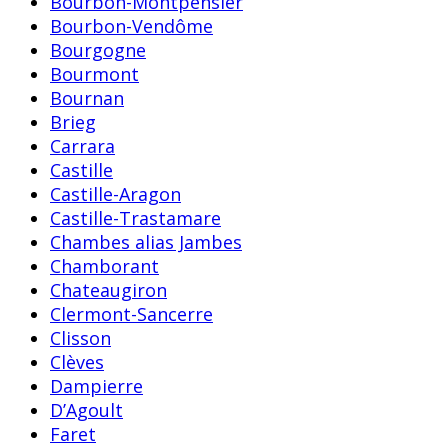
Bourbon-Montpensier
Bourbon-Vendôme
Bourgogne
Bourmont
Bournan
Brieg
Carrara
Castille
Castille-Aragon
Castille-Trastamare
Chambes alias Jambes
Chamborant
Chateaugiron
Clermont-Sancerre
Clisson
Clèves
Dampierre
D’Agoult
Faret