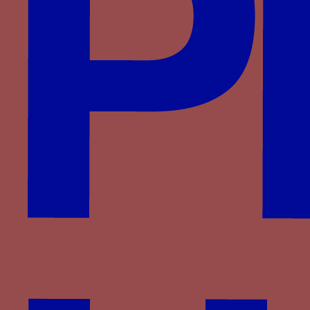
Période
1440-1480
Aires géographiques
Italie-Urbino
Personnage
Federico III da Montefeltro
Famille
Montefeltro
Devises associées
grue