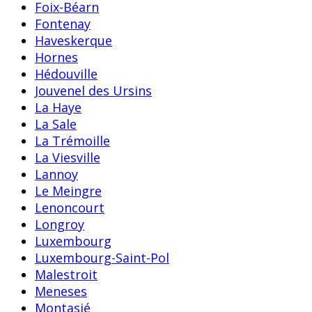
Foix-Béarn
Fontenay
Haveskerque
Hornes
Hédouville
Jouvenel des Ursins
La Haye
La Sale
La Trémoille
La Viesville
Lannoy
Le Meingre
Lenoncourt
Longroy
Luxembourg
Luxembourg-Saint-Pol
Malestroit
Meneses
Montasié