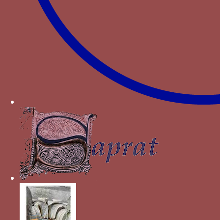
formé de barrières de bois avec une porte
centrale
Paru dans : Familles > Wittelsbach > Marguerite
de Bavière
Enclos palissadé (palis) - un enclos circulaire
formé de barrières de bois avec une porte
centrale
Paru dans : Familles > Wittelsbach > Jacqueline de
Bavière-Hainaut
Entraves et chaîne de prisonnier - Des entraves
de prisonnier ouvertes et attachées à leur chaîne
suspendue à un clou ou à un billot
Paru dans : Familles > Lannoy > Ghillebert de
Lannoy
Epervier - Un épervier poursuivant des cailles
associé à la lettre M et aux couleurs gris et violet