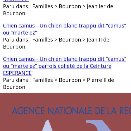
Paru dans : Familles > Bourbon > Jean Ier de
Bourbon
Chien camus - Un chien blanc trappu dit “camus”
ou “martelez”
Paru dans : Familles > Bourbon > Jean II de
Bourbon
Chien camus - Un chien blanc trappu dit “camus”
ou “martelez” parfois colleté de la Ceinture
ESPERANCE
Paru dans : Familles > Bourbon > Pierre II de
Bourbon
Chiffre - Un chiffre composé de lettres emboîtées
LENAUBGT
Paru dans : Familles > Luxembourg-Saint-Pol >
Pierre II de Luxembourg