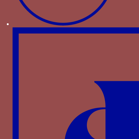
Portugal
Dextrochère issant d’une nuée flamboyante
tenant une bannière
Paru dans : Familles > Bourbon > Mathieu de
Bourbon
dragon - un dragon associé au mot JAY BELLE
DAME
Paru dans : Familles > Foix-Béarn > Jean Ier de
Foix
E NON PLUS - Le mot E NON PLU associé à un
panier couronné parfois rempli ou accroché à un
roncier chargé de feuilles et des lettres i, b, c, h,
d
Paru dans : Familles > Clermont-Sancerre >
Béraud III de Clermont-Sancerre
écouvillons - trois écouvillons associés au mot