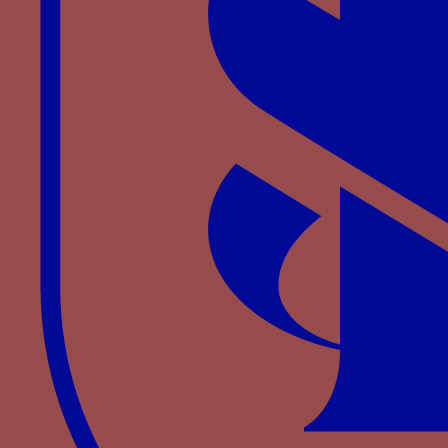
POR BIEN FINIR sur un listel
Paru dans : Familles > Aragon-Naples > Jean
d’Aragon
Ecu d’or - Un écu d’or plain
Paru dans : Familles > Bourbon > Jean Ier de
Bourbon
EE - Les lettres EE affrontées et liées par un lac,
fréquemment associées à la devise du fusil
Paru dans : Familles > Bourgogne > Philippe III de
Bourgogne
enclos palissadé (palis) - un enclos circulaire
formé de barrières de bois avec une porte
centrale
Paru dans : Familles > Portugal > Isabelle de
Portugal
Enclos palissadé (palis) - un enclos circulaire