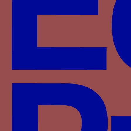
Henri IV de Castille
COMMENT QUIL SOIT - Le mot COMMENT QUIL
SOIT
Paru dans : Familles > Montfort > Richard
d’Etampes
Corbeau - Un corbeau tenant dans son bec un
anneau parfois posé sur un bâton écoté posé sur
un soleil rayonnant ou “corbeau de Saint-Oswald”
Paru dans : Familles > Wittelsbach > Louis III de
Bavière-Ingolstadt
corbeau sculpté - Un corbeau de pierre sculpté
associé au mot SUSTINERE
Paru dans : Familles > Aragon-Naples > Jean
d’Aragon
cordelière - Une cordelière à noeuds de