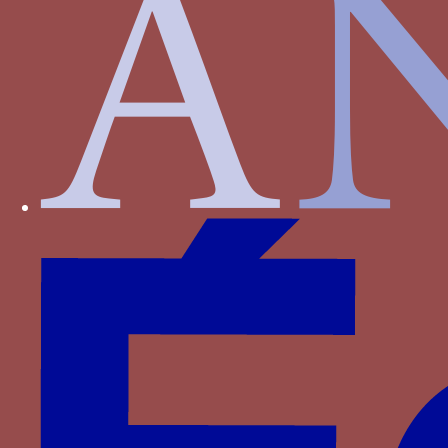
Ciste - Une branche de ciste
Paru dans : Familles > Aragon > Eléonore
d’Aragon
CM - Les lettres C et M liées par un lac
er
Paru dans : Familles > Bourgogne > Charles I
de
Bourgogne
Collier de chien anti-loup - Un collier de chien
anti-loup
Paru dans : Familles > Brieg > Louis II de Brieg
Collier de l’Ecaille (
Escama
) - Un collier constitué
d’écailles
Paru dans : Familles > Castille-Trastamare > Jean
II de Castille
Collier de l’Ecaille (
Escama
) - Un collier constitué
d’écailles
Paru dans : Familles > Castille-Trastamare >