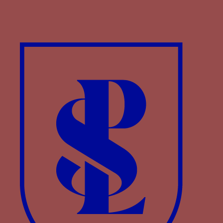
jaillissent des flammes
Paru dans : Familles > Castille-Trastamare >
Marie de Castille
Croix de Saint-André - Une croix de X ou croix de
Saint-André parfois formée de deux troncs
écôtés et flamboyants
Paru dans : Familles > Bourgogne > Philippe III de
Bourgogne
Croix de Saint-André - Une croix de X ou croix de
Saint-André parfois formée de deux poutres ou
troncs écôtés et flamboyants
er
Paru dans : Familles > Bourgogne > Charles I
de
Bourgogne
DESIR - Le mot DESIR parfois associé à sa devise
de la balance avec un fléau et deux plateaux
Paru dans : Familles > Portugal > Pierre de