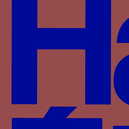
Courge ? - Une branche de courge avec feuilles et
fruits
Paru dans : Familles > Luxembourg-Saint-Pol >
Jacquette de Luxembourg
couronne traversée par deux palmes
Paru dans : Familles > Strozzi > Palla Strozzi
Couronne traversée par deux palmes - Une
couronne royale traversée par deux palmes
Paru dans : Familles > Bourbon-La Marche >
Jacques II de Bourbon-la Marche
couronne traversée par deux rameaux - une
couronne traversée par deux rameaux, un
d’olivier et un de palme, avec des fruits rouges
(piumai)
Paru dans : Familles > Visconti > Philippe Marie
Visconti