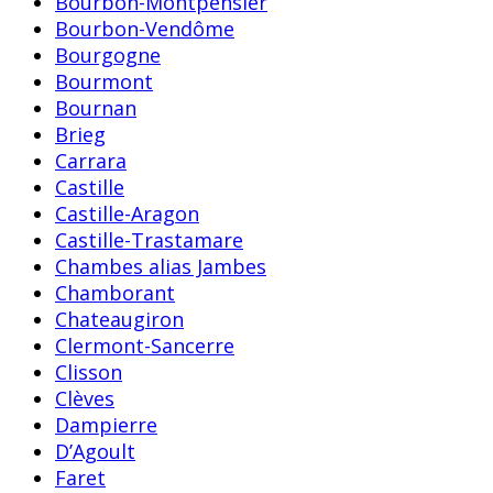
Bourbon-Montpensier
Bourbon-Vendôme
Bourgogne
Bourmont
Bournan
Brieg
Carrara
Castille
Castille-Aragon
Castille-Trastamare
Chambes alias Jambes
Chamborant
Chateaugiron
Clermont-Sancerre
Clisson
Clèves
Dampierre
D’Agoult
Faret