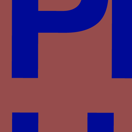
franciscain
Paru dans : Familles > Montfort > Pierre II de
Bretagne
cordelière - Une cordelière à noeuds de
franciscain
er
Paru dans : Familles > Montfort > François I
de
Bretagne
Cordelière à noeuds - Une cordelière fermée à
trois nœuds
Paru dans : Familles > Portugal > Alphonse V de
Portugal
Couple ou chaîne de laisse pour chiens - Une
chaîne de laisse pour chiens avec une poignée et
deux colliers
Paru dans : Familles > D’Agoult > Raymond
d’Agoult