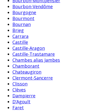
Bourbon-Montpensier
Bourbon-Vendôme
Bourgogne
Bourmont
Bournan
Brieg
Carrara
Castille
Castille-Aragon
Castille-Trastamare
Chambes alias Jambes
Chamborant
Chateaugiron
Clermont-Sancerre
Clisson
Clèves
Dampierre
D’Agoult
Faret