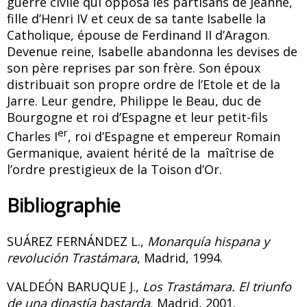
guerre civile qui opposa les partisans de Jeanne,
fille d’Henri IV et ceux de sa tante Isabelle la
Catholique, épouse de Ferdinand II d’Aragon.
Devenue reine, Isabelle abandonna les devises de
son père reprises par son frère. Son époux
distribuait son propre ordre de l’Etole et de la
Jarre. Leur gendre, Philippe le Beau, duc de
Bourgogne et roi d’Espagne et leur petit-fils
er
Charles I
, roi d’Espagne et empereur Romain
Germanique, avaient hérité de la maîtrise de
l’ordre prestigieux de la Toison d’Or.
Bibliographie
SUÁREZ FERNÁNDEZ L
.
,
Monarquía hispana y
revolución Trastámara
, Madrid, 1994.
VALDEÓN BARUQUE
J.
,
Los Trastámara. El triunfo
de una dinastía bastarda
, Madrid, 2001.