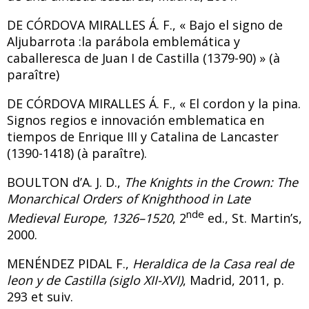
DE CÓRDOVA MIRALLES
Á. F., «
Bajo el signo de
Aljubarrota :la parábola emblemática y
caballeresca de Juan I de Castilla (1379-90) » (à
paraître)
DE CÓRDOVA MIRALLES
Á. F., «
El cordon y la pina.
Signos regios e innovación emblematica en
tiempos de Enrique III y Catalina de Lancaster
(1390-1418) (à paraître).
BOULTON d’A. J. D.,
The Knights in the Crown: The
Monarchical Orders of Knighthood in Late
nde
Medieval Europe
, 1326–1520
, 2
ed., St. Martin’s,
2000.
MENÉNDEZ PIDAL
F.,
Heraldica de la Casa real de
leon y de Castilla (siglo XII-XVI)
, Madrid, 2011, p.
293 et suiv.