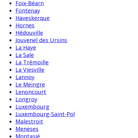
Foix-Béarn
Fontenay
Haveskerque
Hornes
Hédouville
Jouvenel des Ursins
La Haye
La Sale
La Trémoille
La Viesville
Lannoy
Le Meingre
Lenoncourt
Longroy
Luxembourg
Luxembourg-Saint-Pol
Malestroit
Meneses
Montasié