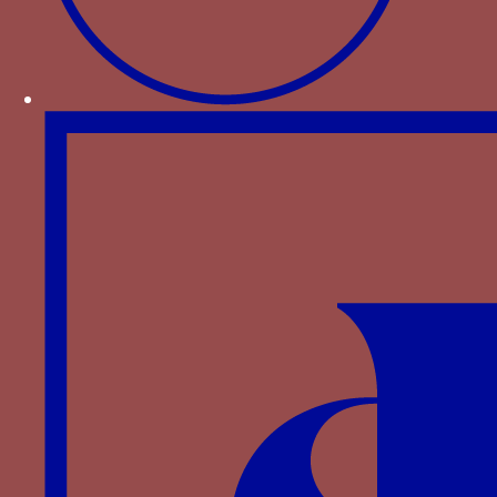
[2]
Marie
, il apparaît sous la forme BI MA. Dans ce
cas, le chiffre n’est pas placé des deux cotés de
[3]
l’armoirie ou de la devise
mais inscrit dans un
listel inséré au-dessus de l’élément
emblématique.