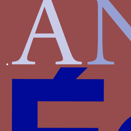
Bourbon-Montpensier
Bourbon-Vendôme
Bourgogne
Bourmont
Bournan
Brieg
Carrara
Castille
Castille-Aragon
Castille-Trastamare
Chambes alias Jambes
Chamborant
Chateaugiron
Clermont-Sancerre
Clisson
Clèves
Dampierre
D’Agoult
Faret