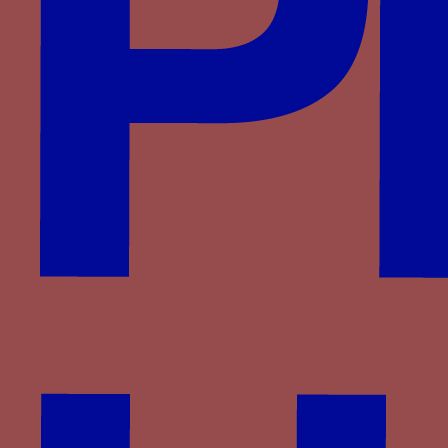
Montefeltro
Montfort
Plantagenêt-Lancastre
Portugal
Pot
Rossi
Rucellai
Saligny
Saluces
Savoie
Savoisy
Solier
Strozzi
Theligny
Valois
Valois-Alençon
Villa
Visconti