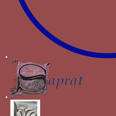
notice publiée dans
Lombardia gotica
,
Cassanelli dir., Milan, 2002, p. 232.
↑
Le relief est publié par BASCAPE G.C., DAL
PIAZZO M.,
Insegne e simboli : araldica
pubblica privata medievale e moderna
, Roma
1983, p. 146 ; son emplacement exact n’y est
toutefois pas indiqué.
↑
Dans les sceaux, par contre, les lettres
retrouvent leurs emplacement habituel ; en
particulier, sur un sceau de Blanche Marie et
un sceau conjoint de Blanche Marie et de son
fils publié par BASCAPE G.C., « I sigilli dei
duchi di Milano »,
Archivio storico lombardo
,
n.s., 1-4 (1943), p. 3-18, fig. 16-17 (dans ce
dernier cas, le chiffre de Blanche Marie est
limité à le seule initiale B).