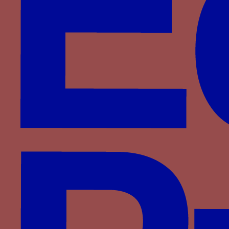
Foix-Béarn
Fontenay
Haveskerque
Hornes
Hédouville
Jouvenel des Ursins
La Haye
La Sale
La Trémoille
La Viesville
Lannoy
Le Meingre
Lenoncourt
Longroy
Luxembourg
Luxembourg-Saint-Pol
Malestroit
Meneses
Montasié