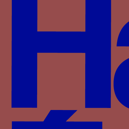
Wittelsbach
d'Anglure
du Monceau de Tignonville
Partenaires
Saprat
CESCM
ANR
Université de Poitiers
Vous êtes ici :
Accueil
> Familles >
Visconti
>
Blanche Marie Visconti
> BI MA
BI MA
Période
1460-1470
Aires géographiques