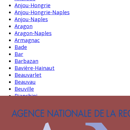
Anjou-Hongrie
Anjou-Hongrie-Naples
Anjou-Naples
Aragon
Aragon-Naples
Armagnac
Bade
Bar
Barbazan
Bavière-Hainaut
Beauvarlet
Beauvau
Beuville
Bianchini
Blois-Penthièvre
Blosset
Bourbon
Bourbon-La Marche