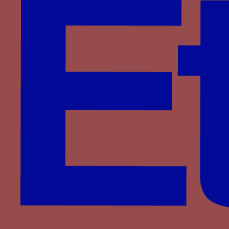
Italie
,
Lombardie
Personnage
Blanche Marie Visconti
Famille
Visconti
Lettres associées
BM