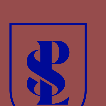
Armoirie Visconti et chiffre de Blanche Marie,
Milan, Loge des Osii, 1466-1468 (cliché : Matteo
Ferrari).
Les lettres B M ou BI MA accompagnant
l’armoirie ou la devise de la duchesse.
( ? - 1468†)
Ce chiffre évoque le prénom de Blanche Marie
(
BI
anca
MA
ria). Il apparaît sur les reliefs de la
Loggia degli Osii à Milan, structure publique
ornée des armes et devises de la duchesse et de
son fils Galéas Marie, pendant la première phase
[1]
du règne de ce dernier (avant janvier 1468)
. Le
chiffre utilisé dans ces sculptures est B M, alors
que sur un relief commémoratif de la
construction d’une forteresse, toujours daté des
premières années du gouvernement de Galéas