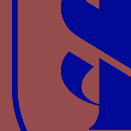
Devise des
tre semprevivi
et chiffre de Blanche
Marie Visconti, Milan, Loge des Osii, 1466-1468.
(cliché : Matteo Ferrari)
.
Notes
↑
Sur cette phase historique voir LUBKIN G.P.,
A Renaissance Court. Milan under Galeazzo
Maria Sforza
, Berkeley-Los Angeles-London,
1994, p. 28-64, Sur le monument, voir la