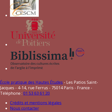
Autres devises pour Blanche
Marie Visconti
montagne avec trois joubarbes (
tre
semprevivi
)
colombe sur un soleil (
colombina
)
BM
École pratique des Hautes Études
- Les Patios Saint-
Jacques - 4-14, rue Ferrus - 75014 Paris - France -
Téléphone :
01 53 63 61 20
Crédits et mentions légales
Nous contacter