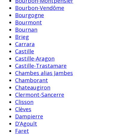
Bourbon-Montpensier
Bourbon-Vendôme
Bourgogne
Bourmont
Bournan
Brieg
Carrara
Castille
Castille-Aragon
Castille-Trastamare
Chambes alias Jambes
Chamborant
Chateaugiron
Clermont-Sancerre
Clisson
Clèves
Dampierre
D’Agoult
Faret