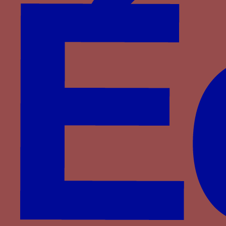
Montefeltro
Montfort
Plantagenêt-Lancastre
Portugal
Pot
Rossi
Rucellai
Saligny
Saluces
Savoie
Savoisy
Solier
Strozzi
Theligny
Valois
Valois-Alençon
Villa
Visconti