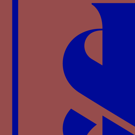
Devise des
tre semprevivi
et chiffre de Blanche
Marie Visconti, Milan, Loge des Osii, 1466-1468.
(cliché : Matteo Ferrari)
.
Notes
↑
Sur cette phase historique voir LUBKIN G.P.,
A Renaissance Court. Milan under Galeazzo
Maria Sforza
, Berkeley-Los Angeles-London,
1994, p. 28-64, Sur le monument, voir la
notice publiée dans
Lombardia gotica
,
Cassanelli dir., Milan, 2002, p. 232.
↑