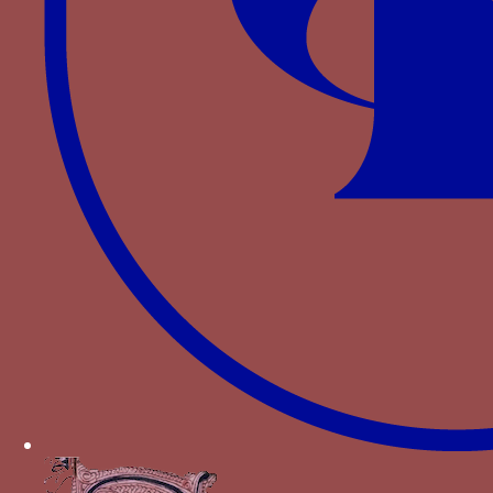
Le relief est publié par BASCAPE G.C., DAL
PIAZZO M.,
Insegne e simboli : araldica
pubblica privata medievale e moderna
, Roma
1983, p. 146 ; son emplacement exact n’y est
toutefois pas indiqué.
↑
Dans les sceaux, par contre, les lettres
retrouvent leurs emplacement habituel ; en
particulier, sur un sceau de Blanche Marie et
un sceau conjoint de Blanche Marie et de son
fils publié par BASCAPE G.C., « I sigilli dei
duchi di Milano »,
Archivio storico lombardo
,
n.s., 1-4 (1943), p. 3-18, fig. 16-17 (dans ce
dernier cas, le chiffre de Blanche Marie est
limité à le seule initiale B).
Bibliographie
LUBKIN G.P., A Renaissance Court. Milan under
Galeazzo Maria Sforza, Berkeley-Los Angeles-