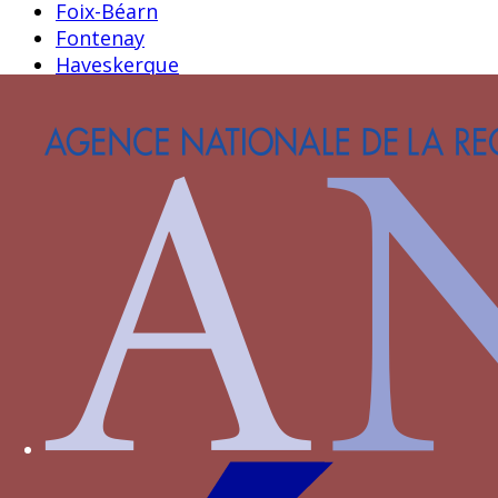
Foix-Béarn
Fontenay
Haveskerque
Hornes
Hédouville
Jouvenel des Ursins
La Haye
La Sale
La Trémoille
La Viesville
Lannoy
Le Meingre
Lenoncourt
Longroy
Luxembourg
Luxembourg-Saint-Pol
Malestroit
Meneses
Montasié