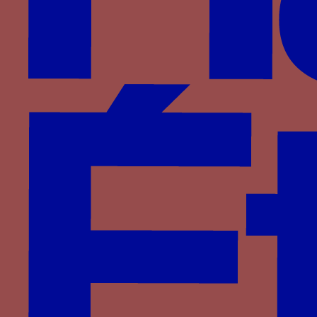
Armoirie Visconti et chiffre de Blanche Marie,
Milan, Loge des Osii, 1466-1468 (cliché : Matteo