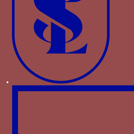
[3]
l’armoirie ou de la devise
mais inscrit dans un
listel inséré au-dessus de l’élément
emblématique.