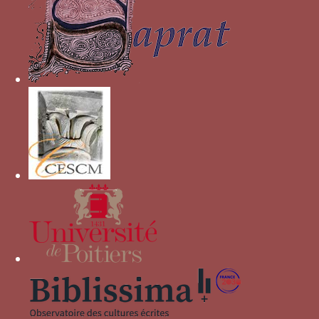
London, 1994.
Lombardia gotica, Cassanelli dir., Milan, 2002.
BASCAPE G.C., DAL PIAZZO M., Insegne e simboli :
araldica pubblica privata medievale e moderna,
Roma, 1983.
Autres devises pour Blanche
Marie Visconti
montagne avec trois joubarbes (
tre
semprevivi
)
colombe sur un soleil (
colombina
)
BI MA