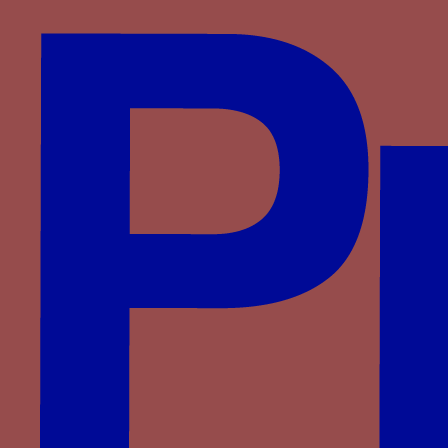
Wittelsbach
d'Anglure
du Monceau de Tignonville
Partenaires
Saprat
CESCM
ANR
Université de Poitiers
Vous êtes ici :
Accueil
> Familles >
Visconti
>
Blanche Marie Visconti
> BM
BM
les lettres B(Bianca) M(aria)