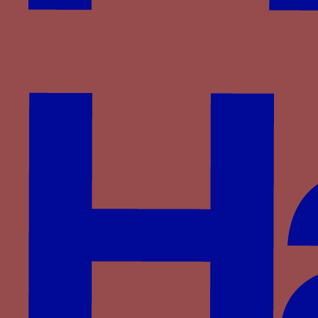
Date
1460
Aires géographiques
Italie
,
Milan
Personnage
Blanche Marie Visconti
Famille
Visconti
Devises associées
montagne avec trois joubarbes (tre
semprevivi)
,
Montagne avec trois joubarbes
(tre semprevivi)
Mots associés
MIT ZEIT
Lettres associées
BM
,
BI MA