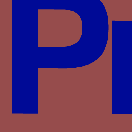
Montefeltro
Montfort
Plantagenêt-Lancastre
Portugal
Pot
Rossi
Rucellai
Saligny
Saluces
Savoie
Savoisy
Solier
Strozzi
Theligny
Valois
Valois-Alençon
Villa
Visconti