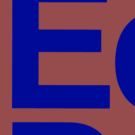
Foix-Béarn
Fontenay
Haveskerque
Hornes
Hédouville
Jouvenel des Ursins
La Haye
La Sale
La Trémoille
La Viesville
Lannoy
Le Meingre
Lenoncourt
Longroy
Luxembourg
Luxembourg-Saint-Pol
Malestroit
Meneses
Montasié