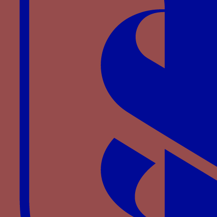
Bibliographie
GAUTIER
M.-E.,
Les ducs de Bourbon face à la mort: les
élections de sépulture (fin XIIIe-début XVIe siècle)
, Thèse
soutenue en 2002, Ecole des Chartes, 2002, deuxième
partie, chapitre I.
HABLOT L., « La ceinture ESPERANCE et les
devises des Bourbon », dans
Espérance : le
mécénat religieux des ducs de Bourbon à la fin du
Moyen Age
, PERROT F. dir., Souvigny, 2001, p. 91-