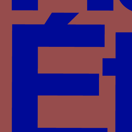
fleur de chardon
Période
1460-1500
Aires géographiques
France
Personnage
Pierre II de Bourbon
Famille
Bourbon
Devises associées
chardon
Lettres associées
PA