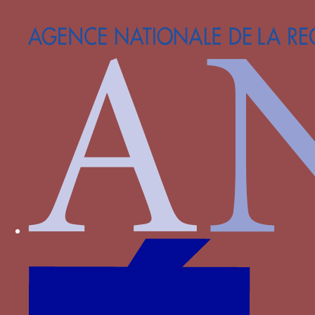
Bourbon-Montpensier
Bourbon-Vendôme
Bourgogne
Bourmont
Bournan
Brieg
Carrara
Castille
Castille-Aragon
Castille-Trastamare
Chambes alias Jambes
Chamborant
Chateaugiron
Clermont-Sancerre
Clisson
Clèves
Dampierre
D’Agoult
Faret