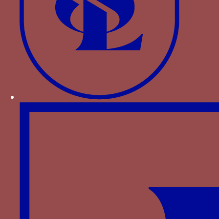
époux ducaux, Pierre et Anne, réunis sous une
même couronne. Il figure en abondance dans le
décor du château de Moulins dont les travaux
[1]
ont été amorcés en 1488
. On le retrouve
également sur des jetons, dans le décor du
château de Bouthéon (infra), la chapelle de la
cathédrale de Lyon, etc. Associé au chardon (=
cher don) il évoque l’union et l’amour des époux
Beaujeu.
Le chiffre PA dans le décor du château de
Bouthéon (cl. C. Mathevot)