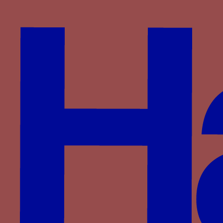
Wittelsbach
d'Anglure
du Monceau de Tignonville
Partenaires
Saprat
CESCM
ANR
Université de Poitiers
Vous êtes ici :
Accueil
> Familles >
Bourbon
>
Pierre II de Bourbon
> PA
PA
Le chiffre PA (Pierre et Anne)
parfois couronné et associé à la