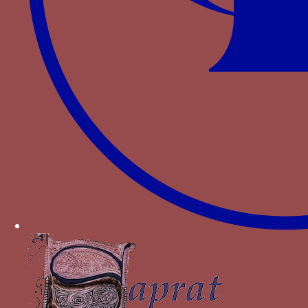
103.
MATHEVOT C., « Le château de Bouthéon et les
Bourbon (1462-1519) »,
Forez et Bourbon : Les
ducs de Bourbon maîtres du Forez aux XIV° et XV°
siècles, Acte du colloque de Montbrison
,
TROUBAT O., MATHEVOT C. (dir.), 2011. - p. 117-
139.
Autres devises pour Pierre II de
Bourbon
Ceinture ESPERANCE
Cerf ailé
chardon