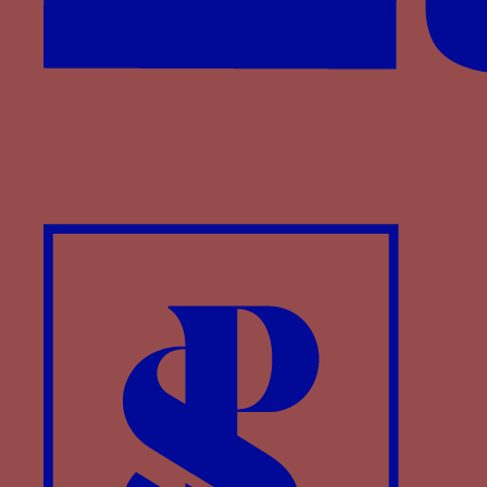
Panneau aux armes et devises de Pierre II de
Bourbon : le monogramme PA, le chardon, la
nuée flamboyante, la ceinture ESPERANCE
Le chiffre PA (Pierre et Anne) parfois couronné et
associé à la fleur de chardon
Ce chiffre est une évocation des prénoms des