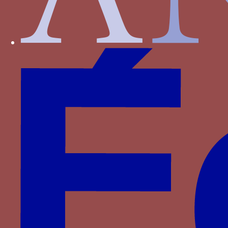
Wittelsbach
d'Anglure
du Monceau de Tignonville
Partenaires
Saprat
CESCM
ANR
Université de Poitiers
Vous êtes ici :
Accueil
> Familles >
Aragon
>
Ferdinand le Catholique
> nœud gordien
nœud gordien
Un noeud serré et tranché parfois
associé à un joug d’attelage avec