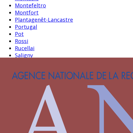
Montefeltro
Montfort
Plantagenêt-Lancastre
Portugal
Pot
Rossi
Rucellai
Saligny
Saluces
Savoie
Savoisy
Solier
Strozzi
Theligny
Valois
Valois-Alençon
Villa
Visconti