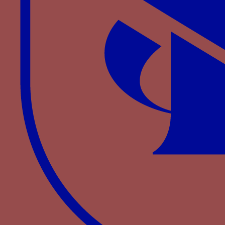
empresas heráldicas de los Reyes Católicos”, en
Antonio de Nebrija: Edad Media y Renacimiento
,
ed. C.
CODOÑER
y J-A.
GONZÁLEZ
IGLESIAS
,
Salamanca, 1994, p. 59-76.
GIL
J. “Los emblemas de los Reyes Católicos”, en
Humanismo y pervivencia del mundo clásico:
homenaje al profesor Luis Gil,
eds. José María
Maestre Maestre, Joaquín Pascual Barea, Luis
Charlo Brea, Simposio sobre Humanismo y
Pervivencia del Mundo Clásico, Cádiz, 1997, p.
385-398.
MENÉNDEZ PIDAL
F., “El escudo”, en
Símbolos de
España
, Madrid, Centro de Estudios Políticos y
Constitucionales, 2000, p. 175 et suiv.
MINGOTE CALDERÓN
J. L., “Los orígenes del yugo
como divisa de Fernando el Católico, Zaragoza: