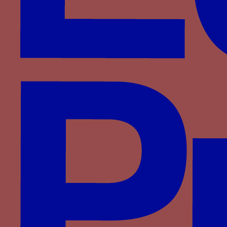
ses courroies dénouées et au mot
TANTO MONTA
Période
1460-1520
Aires géographiques
Aragon
,
Sicile
,
Naples
,
Castille
,
Navarre
Personnage
Ferdinand le Catholique
Famille
Aragon
Devises associées
nœud gordien
,
joug et ses courroies