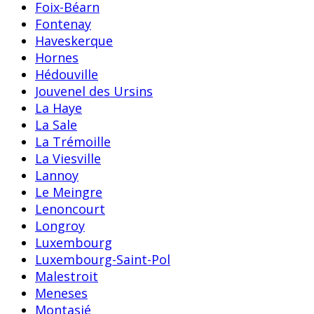
Foix-Béarn
Fontenay
Haveskerque
Hornes
Hédouville
Jouvenel des Ursins
La Haye
La Sale
La Trémoille
La Viesville
Lannoy
Le Meingre
Lenoncourt
Longroy
Luxembourg
Luxembourg-Saint-Pol
Malestroit
Meneses
Montasié