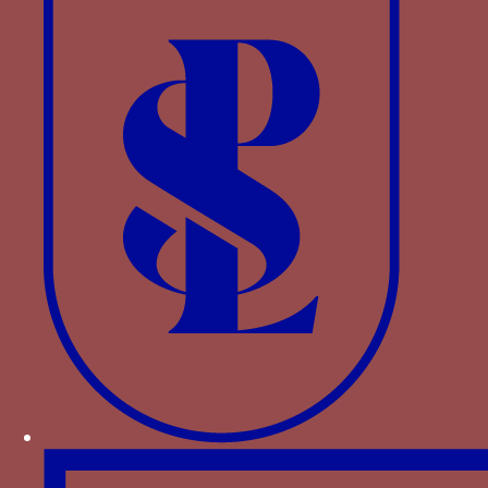
mot que l’on pourrait traduire « c’est tout un »,
peut encore évoquer la réunion de la Castille et
de l’Aragon et le mariage de Ferdinand et
d’Isabelle à l’image des deux bœufs unis dans une
même tâche. Les courroies, comme les liens qui
unissent le faisceau de flèches, recouvrent la
même idée d’alliance. Enfin la thématique
scripturaire du joug, fréquemment cité dans les
paraboles et les métaphores évangéliques, peut
également avoir inspiré cette figure.
Le nœud tranché signifie donc que cette union
des royaumes dans celle des souverains n’est pas
impossible à un roi volontaire, pas plus que la
conquête du royaume de Grenade et les
sacrifices attendus du chrétien.
La référence à Alexandre souligne aussi la
dimension messianique du règne de Ferdinand le
Catholique, roi de six royaumes et garant de