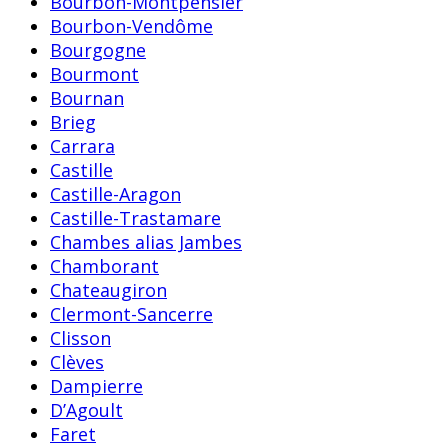
Bourbon-Montpensier
Bourbon-Vendôme
Bourgogne
Bourmont
Bournan
Brieg
Carrara
Castille
Castille-Aragon
Castille-Trastamare
Chambes alias Jambes
Chamborant
Chateaugiron
Clermont-Sancerre
Clisson
Clèves
Dampierre
D’Agoult
Faret