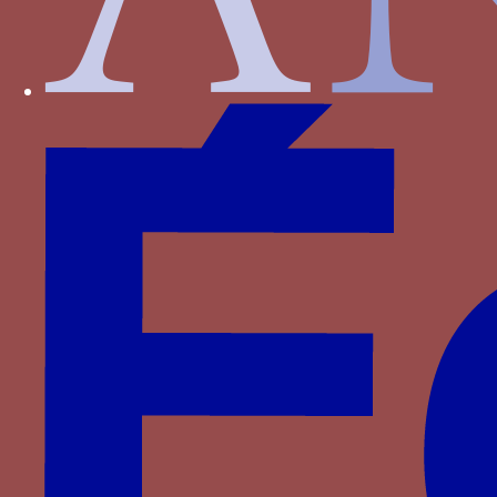
Bourbon-Montpensier
Bourbon-Vendôme
Bourgogne
Bourmont
Bournan
Brieg
Carrara
Castille
Castille-Aragon
Castille-Trastamare
Chambes alias Jambes
Chamborant
Chateaugiron
Clermont-Sancerre
Clisson
Clèves
Dampierre
D’Agoult
Faret