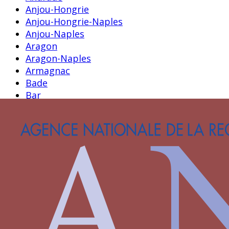
Anjou-Hongrie
Anjou-Hongrie-Naples
Anjou-Naples
Aragon
Aragon-Naples
Armagnac
Bade
Bar
Barbazan
Bavière-Hainaut
Beauvarlet
Beauvau
Beuville
Bianchini
Blois-Penthièvre
Blosset
Bourbon
Bourbon-La Marche