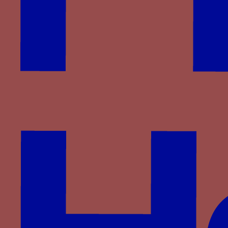
Montefeltro
Montfort
Plantagenêt-Lancastre
Portugal
Pot
Rossi
Rucellai
Saligny
Saluces
Savoie
Savoisy
Solier
Strozzi
Theligny
Valois
Valois-Alençon
Villa
Visconti