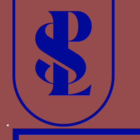
L’aigle de saint Jean support des armoiries
royales sur l’Ecole des Arts de Tolède
Cette devise est, selon F. Menendez Pidal, avant
tout celle de son épouse Isabelle de Castille qui
l’utilise dès les années 1468. Après l’union de
Ferdinand et d’Isabelle, cette aigle apparaît très
souvent derrière leurs armoiries combinées.
Plusieurs monnaies royales l’associent au verset
de psaume : « sub umbra alarum tuarum
protege nos ».