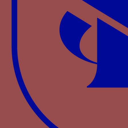
ed. C.
CODOÑER
y J-A.
GONZÁLEZ
IGLESIAS
,
Salamanca, 1994, p. 59-76.
GIL
J. “Los emblemas de los Reyes Católicos”, en
Humanismo y pervivencia del mundo clásico:
homenaje al profesor Luis Gil,
eds. José María
Maestre Maestre, Joaquín Pascual Barea, Luis
Charlo Brea, Simposio sobre Humanismo y
Pervivencia del Mundo Clásico, Cádiz, 1997, p.
385-398.
MENÉNDEZ PIDAL
F., “El escudo”, en
Símbolos de
España
, Madrid, Centro de Estudios Políticos y
Constitucionales, 2000, p. 175 et suiv.
Et
Heraldica de la Casa real de leon y de Castilla
(siglo XII-XVI)
, Madrid, 2011.
MINGOTE CALDERÓN
J. L., “Los orígenes del yugo
como divisa de Fernando el Católico, Zaragoza: