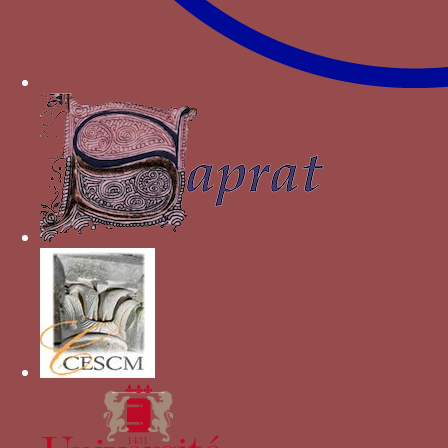
Institución Fernando el Católico, 2005.
Autres devises pour Ferdinand le
Catholique
blanc/noir
Fenouil en botte
grenade
griffon
jarre emplie de trois lis
joug et ses courroies
nœud gordien
POR SO AMOR