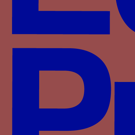
Foix-Béarn
Fontenay
Haveskerque
Hornes
Hédouville
Jouvenel des Ursins
La Haye
La Sale
La Trémoille
La Viesville
Lannoy
Le Meingre
Lenoncourt
Longroy
Luxembourg
Luxembourg-Saint-Pol
Malestroit
Meneses
Montasié