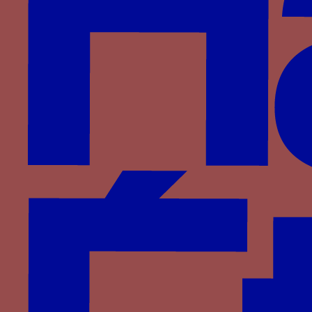
Wittelsbach
d'Anglure
du Monceau de Tignonville
Partenaires
Saprat
CESCM
ANR
Université de Poitiers
Vous êtes ici :
Accueil
> Familles >
Aragon
>
Ferdinand le Catholique
> Aigle nimbée
Aigle nimbée
Une aigle nimbée dite “aigle de
saint Jean” le plus souvent utilisée