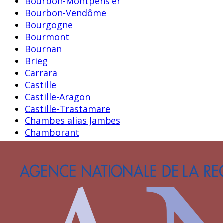
Bourbon-Montpensier
Bourbon-Vendôme
Bourgogne
Bourmont
Bournan
Brieg
Carrara
Castille
Castille-Aragon
Castille-Trastamare
Chambes alias Jambes
Chamborant
Chateaugiron
Clermont-Sancerre
Clisson
Clèves
Dampierre
D’Agoult
Faret