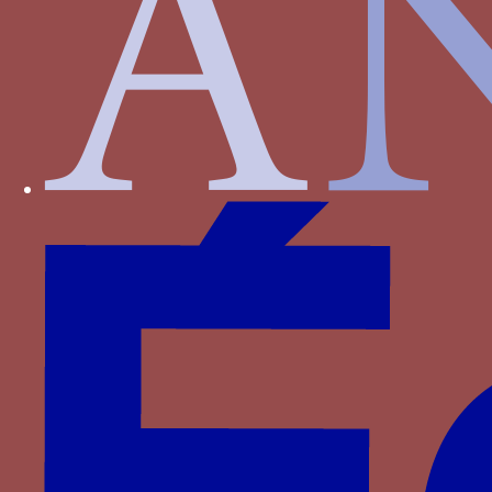
Foix-Béarn
Fontenay
Haveskerque
Hornes
Hédouville
Jouvenel des Ursins
La Haye
La Sale
La Trémoille
La Viesville
Lannoy
Le Meingre
Lenoncourt
Longroy
Luxembourg
Luxembourg-Saint-Pol
Malestroit
Meneses
Montasié