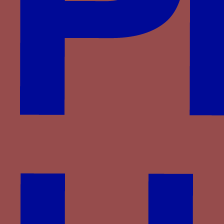
Wittelsbach
d'Anglure
du Monceau de Tignonville
Partenaires
Saprat
CESCM
ANR
Université de Poitiers
Vous êtes ici :
Accueil
> Familles >
Bourgogne
>
Agnès de Bourgogne
> Plume d’autruche
Plume d’autruche
Une plume d’autruche