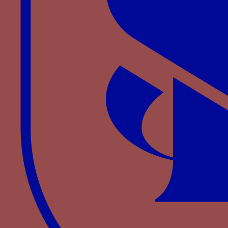
vioulettes…
».
Bibliographie
LEFÈVRE
S.,
Antoine de la Sale. La fabrique de
l’œuvre et de l’écrivain. Suivi de l’édition critique
du
Traité des anciens et des nouveaux tournois,
Genève, Droz (« Publications romanes et
françaises », 238), 2006.
Autres devises pour Agnès de
Bourgogne
violette
TOUT POUR LE MYEULX