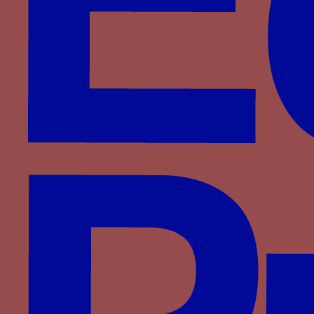
Montefeltro
Montfort
Plantagenêt-Lancastre
Portugal
Pot
Rossi
Rucellai
Saligny
Saluces
Savoie
Savoisy
Solier
Strozzi
Theligny
Valois
Valois-Alençon
Villa
Visconti