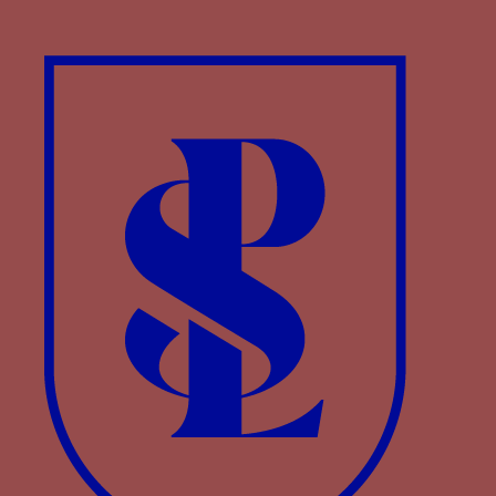
Les devises des plumes d’autruche et des
violettes d’Agnès de Bourgogne, composant avec
ses armes, la figuration allégorique de la
princesse dans le folio de dédicace de son
exemplaire du Paradis de la Reine Sybille
d’Antoine de La Sale (Chantilly, Musée Condé, Ms.
653)
Une plume d’autruche
Les devises d’Agnès de Bourgogne
se retrouvent
à la fois dans le texte et l’illustration du
Paradis
[1]
de la Reine Sybille
, écrit pour elle par Antoine
de La Sale. Ce manuscrit offre un cas très
particulier de folio de dédicace qui présente à la
fois les armes et emblèmes du dédicant et du
dédicataire, à savoir ceux d’Agnès de Bourbon,