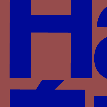
Période
1450-1480
Aires géographiques
France
Personnage
Agnès de Bourgogne
Famille
Bourgogne
Devises associées
plume d’autruche