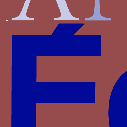
Foix-Béarn
Fontenay
Haveskerque
Hornes
Hédouville
Jouvenel des Ursins
La Haye
La Sale
La Trémoille
La Viesville
Lannoy
Le Meingre
Lenoncourt
Longroy
Luxembourg
Luxembourg-Saint-Pol
Malestroit
Meneses
Montasié