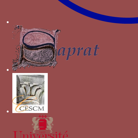
2005.
PARAVICINI W.
, « Ordre et règle. Charles le
Téméraire en ses ordonnances de l'hôtel », dans
Comptes-rendus des séances de l'Académie des
o
Inscriptions et Belles-Lettres
, Volume 143, n
1,
1999, p. 311-359, [
lire en ligne
].
er
Autres devises pour Charles I
de
Bourgogne
CC
Croix de Saint-André
Fusil
noir/violet