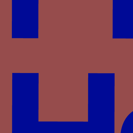
Wittelsbach
d'Anglure
du Monceau de Tignonville
Partenaires
Saprat
CESCM
ANR
Université de Poitiers
Vous êtes ici :
Accueil
> Familles >
Bourgogne
>
er
Charles I
de Bourgogne
> CM
CM
Les lettres C et M liées par un lac