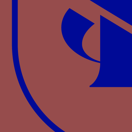
PAVIOT
J.,
« Emblématique de la maison de
Bourgogne sous Philippe le Bon (1419-1467) »
,
Actes du colloque Héraldique, sigillographie et
sociétés savantes, 26 et 27 octobre 2006,
Bulletin
de liaison des sociétés savantes
, n
12, mars 2007,
o
p. 11-13.
PASTOUREAU M., « Armoiries, devises, emblèmes.
Usages et décors héraldiques à la cour de
Bourgogne et dans les Pays-Bas méridionaux au
XVe siècle »,
Miniatures flamandes, 1404-1482
,
Paris, 2011, p. 89-102.
PASTOUREAU M., « Emblèmes et symboles de la
Toison d’or »,
L'ordre de la Toison d'or de Philippe
Le Bon à Philippe Le Beau (1430-1505), idéal ou
reflet d'une société ?
, Bruxelles, 1996, p. 99-106.
SCHNERB B.,
L'État bourguignon
, Paris, Perrin,