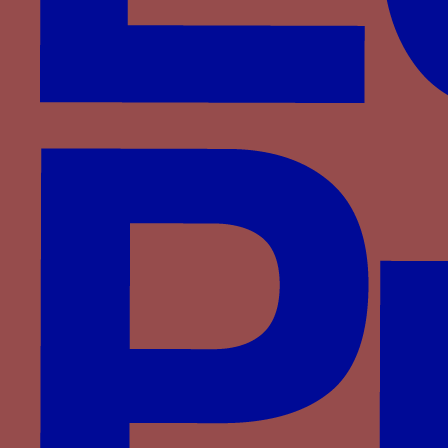
Montefeltro
Montfort
Plantagenêt-Lancastre
Portugal
Pot
Rossi
Rucellai
Saligny
Saluces
Savoie
Savoisy
Solier
Strozzi
Theligny
Valois
Valois-Alençon
Villa
Visconti