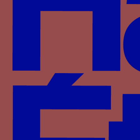
Période
1460-1480
Aires géographiques
France
Personnage
er
Charles I
de Bourgogne
Famille
Bourgogne
Devises associées
fusil
Mots associés
JE LAI EMPRINS