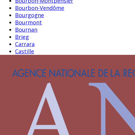
Bourbon-Montpensier
Bourbon-Vendôme
Bourgogne
Bourmont
Bournan
Brieg
Carrara
Castille
Castille-Aragon
Castille-Trastamare
Chambes alias Jambes
Chamborant
Chateaugiron
Clermont-Sancerre
Clisson
Clèves
Dampierre
D’Agoult
Faret