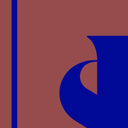
Notes
↑
Voir par exemple le Paris, Bibl. de l’Arsenal,
ms.5104, fol 14 et 66, vers 1470 et le
manuscrit de Londres, Brit. Museum, Ms.
Additional 36619, fol 5.
Bibliographie
Catalogue de l’exposition
Charles le Téméraire.
Fastes et déclin de la cour de Bourgogne
, Berne et
Bruges, 2008.