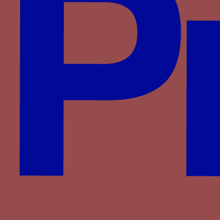
Wittelsbach
d'Anglure
du Monceau de Tignonville
Partenaires
Saprat
CESCM
ANR
Université de Poitiers
Vous êtes ici :
Accueil
> Familles >
Bourbon
>
Louis de Bourbon-Roussillon
> Soufflet
Soufflet
un panneau d’osier avec anse
entouré de flammes