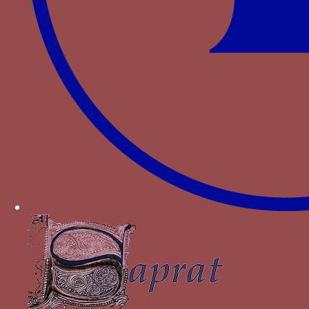
Bibliographie
MEZAN-MUXART V., « Genette et janette : devises
de Jeanne de France au XVe siècle », in Van den
Abeele, Baudouin and Paul Wackers (eds.),
Reinardus: Yearbook of the International Reynard