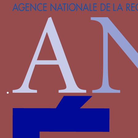
Foix-Béarn
Fontenay
Haveskerque
Hornes
Hédouville
Jouvenel des Ursins
La Haye
La Sale
La Trémoille
La Viesville
Lannoy
Le Meingre
Lenoncourt
Longroy
Luxembourg
Luxembourg-Saint-Pol
Malestroit
Meneses
Montasié