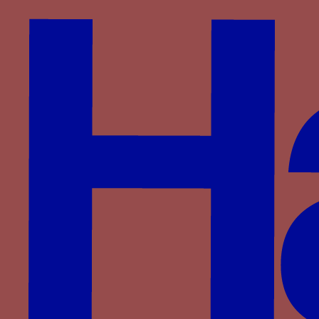
Période
1450-1480
Aires géographiques
France
Personnage
Louis de Bourbon-Roussillon
Famille
Bourbon
Devises associées
soufflet