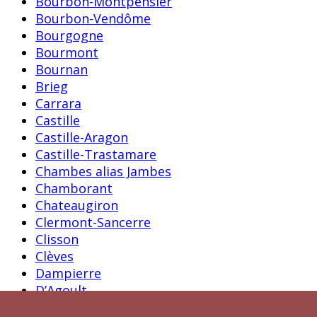
Bourbon-Montpensier
Bourbon-Vendôme
Bourgogne
Bourmont
Bournan
Brieg
Carrara
Castille
Castille-Aragon
Castille-Trastamare
Chambes alias Jambes
Chamborant
Chateaugiron
Clermont-Sancerre
Clisson
Clèves
Dampierre
D’Agoult
Faret