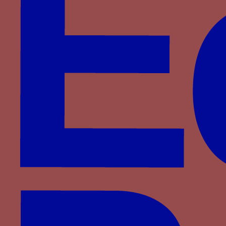
Montefeltro
Montfort
Plantagenêt-Lancastre
Portugal
Pot
Rossi
Rucellai
Saligny
Saluces
Savoie
Savoisy
Solier
Strozzi
Theligny
Valois
Valois-Alençon
Villa
Visconti