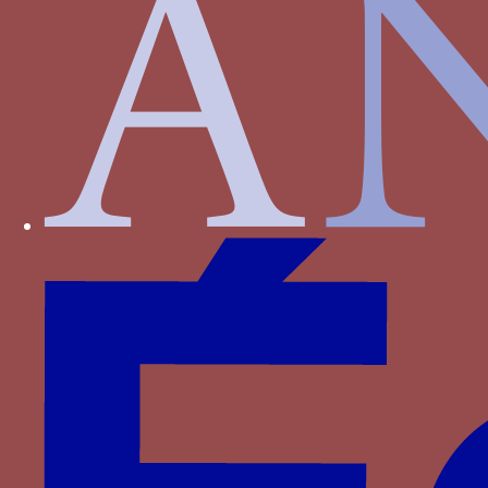
Paru dans : Familles > Bourbon > Mathieu de
Bourbon
écouvillons - trois écouvillons associés au mot
POR BIEN FINIR sur un listel
Paru dans : Familles > Aragon-Naples > Jean
d’Aragon
EE - Les lettres EE affrontées et liées par un lac,
fréquemment associées à la devise du fusil
Paru dans : Familles > Bourgogne > Philippe III de
Bourgogne
enclos palissadé (palis) - un enclos circulaire
formé de barrières de bois avec une porte
centrale
Paru dans : Familles > Portugal > Isabelle de
Portugal