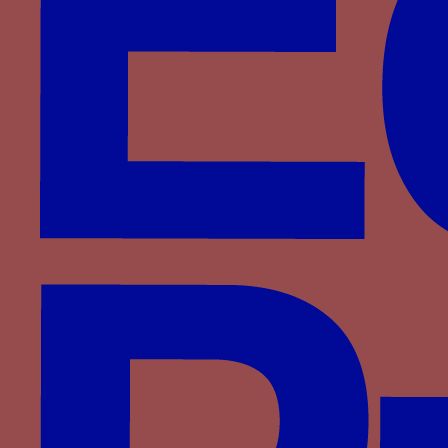
Entraves et chaîne de prisonnier - Des entraves
de prisonnier ouvertes et attachées à leur chaîne
suspendue à un clou ou à un billot
Paru dans : Familles > Lannoy > Ghillebert de
Lannoy
Epée flamboyante - Une épée enflammée parfois
associée au mot A TOUJOURS MAIS
Paru dans : Familles > Bourbon-Montpensier >
Charles III de Bourbon
Epervier - Un épervier poursuivant des cailles
associé à la lettre M et aux couleurs gris et violet
Paru dans : Familles > Luxembourg-Saint-Pol >
Jean de Luxembourg
Escargot ou limaçon - un escargot
Paru dans : Familles > Bourgogne > Philippe de
Bourgogne