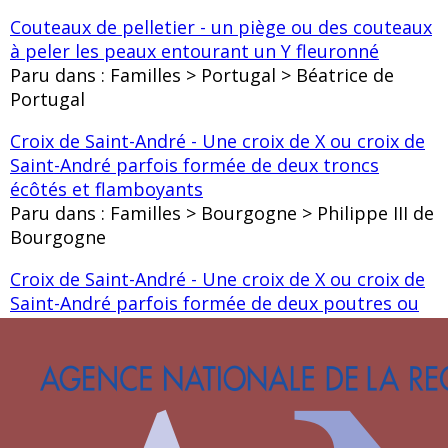
Couteaux de pelletier - un piège ou des couteaux
à peler les peaux entourant un Y fleuronné
Paru dans : Familles > Portugal > Béatrice de
Portugal
Croix de Saint-André - Une croix de X ou croix de
Saint-André parfois formée de deux troncs
écôtés et flamboyants
Paru dans : Familles > Bourgogne > Philippe III de
Bourgogne
Croix de Saint-André - Une croix de X ou croix de
Saint-André parfois formée de deux poutres ou
troncs écôtés et flamboyants
er
Paru dans : Familles > Bourgogne > Charles I
de
Bourgogne
Dextrochère issant d’une nuée flamboyante
tenant une bannière