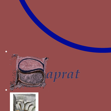
crachant de flammes vers le bas
Paru dans : Familles > Montefeltro > Federico III
da Montefeltro
griffon - Un griffon associé à une jarre emplie de
trois lis au naturel et au mot POR SO AMOR
Paru dans : Familles > Aragon > Ferdinand le
Catholique
Grue - une grue tenant sa pierre
Paru dans : Familles > Montefeltro > Federico III
da Montefeltro
hermine - Une hermine au naturel associée au
mot NON MAI dans un listel
Paru dans : Familles > Montefeltro > Federico III
da Montefeltro
Hermine au naturel - Une hermine au naturel