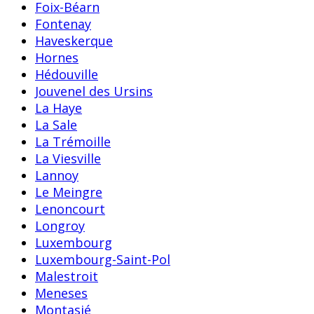
Foix-Béarn
Fontenay
Haveskerque
Hornes
Hédouville
Jouvenel des Ursins
La Haye
La Sale
La Trémoille
La Viesville
Lannoy
Le Meingre
Lenoncourt
Longroy
Luxembourg
Luxembourg-Saint-Pol
Malestroit
Meneses
Montasié