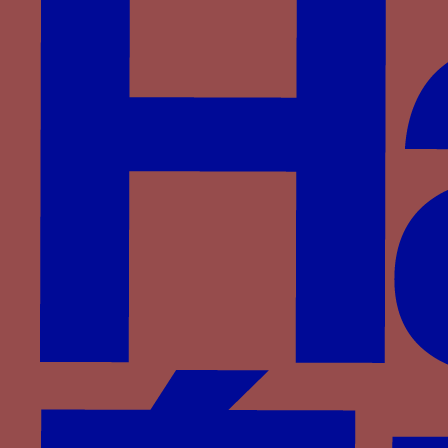
da Montefeltro
FE DUX - Le chiffre FE DUX souvent associé aux
armes et au collier de l’Hermine
Paru dans : Familles > Montefeltro > Federico III
da Montefeltro
Fenouil en botte - Une botte de fenouil
Paru dans : Familles > Aragon > Ferdinand le
Catholique
Feu grégeois - Un pot de terre enflammé
Paru dans : Familles > Bourbon > Jean II de
Bourbon
Feu grégeois - Un pot de terre enflammé
Paru dans : Familles > Bourbon > Mathieu de
Bourbon
filet de pêche - Un filet de pêche