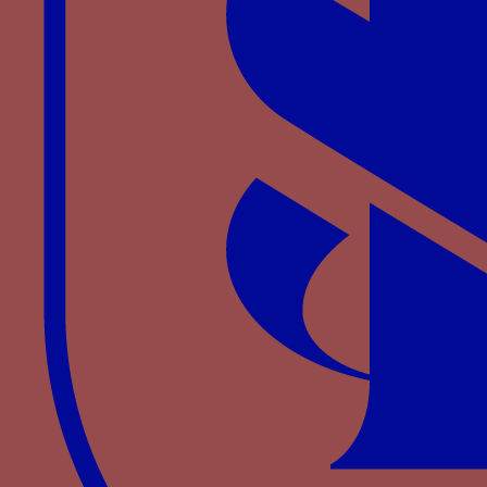
grenade - Une grenade ouverte sur ses grains et
parfois sur sa tige feuillée
Paru dans : Familles > Aragon > Ferdinand le
Catholique
grenade - Une grenade ouverte sur ses grains et
parfois sur sa tige feuillée
Paru dans : Familles > Castille > Isabelle Ière de
Castille
Grenade - Une grenade avec feuilles et fruits
Paru dans : Familles > Castille-Trastamare >
Henri IV de Castille
Grenade enflammée - Une grenade enflammée
Paru dans : Familles > Bourgogne > Philippe de
Bourgogne
Grenade enflammée - une grenade pririforme,