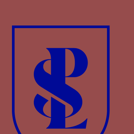
pierre à feu de silex, à des flammes et au mot
AUTRE NAURAY
Paru dans : Familles > Bourgogne > Philippe III de
Bourgogne
Fusil - Un fusil, ou briquet médiéval, associé à sa
pierre à feu de silex, à des flammes et au mot JE
LAY EMPRINS ou JE LAI EMPRINS
er
Paru dans : Familles > Bourgogne > Charles I
de
Bourgogne
Gaffe - Une gaffe ou harpon auquel sont attachés
par des chaînes deux anneaux liés à des cordes
associée au mot NOCH (plus)
Paru dans : Familles > Saluces > Ludovic II de
Saluces
Gaffe - Une gaffe ou harpon auquel sont attachés
par des chaînes deux anneaux liés à des cordes