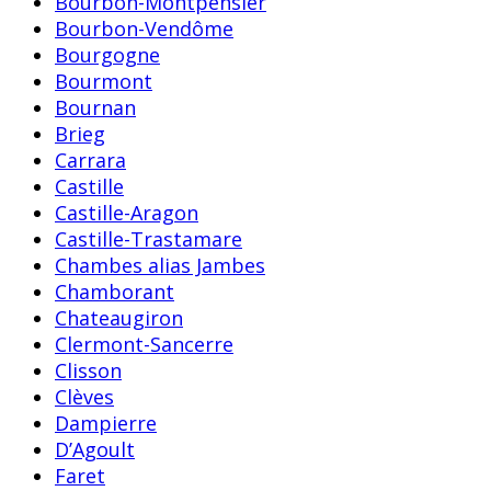
Bourbon-Montpensier
Bourbon-Vendôme
Bourgogne
Bourmont
Bournan
Brieg
Carrara
Castille
Castille-Aragon
Castille-Trastamare
Chambes alias Jambes
Chamborant
Chateaugiron
Clermont-Sancerre
Clisson
Clèves
Dampierre
D’Agoult
Faret