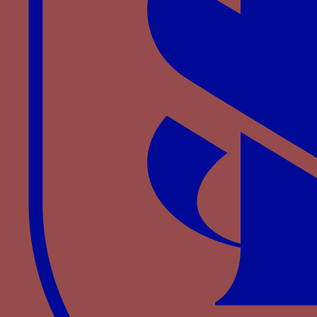
hermine - Une hermine au naturel associée au
mot NON MAI dans un listel
Paru dans : Familles > Montefeltro > Federico III
da Montefeltro
Hermine au naturel - Une hermine au naturel
associée au mot DECORUM
Paru dans : Familles > Aragon-Naples > Alphonse
II de Naples
hermine au naturel (armellino) - Une hermine au
naturel associée au mot PRO BANDA
Paru dans : Familles > Aragon-Naples > Ferdinand
Ier de Naples
HM - les lettres H et M liées par un lac d'amour
Paru dans : Familles > Clèves > Marie de Clèves
HORS DU COTE ? - Le mot HORS DU COTE
Paru dans : Familles > Luxembourg-Saint-Pol >