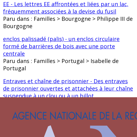
EE - Les lettres EE affrontées et liées par un lac,
fréquemment associées à la devise du fusil
Paru dans : Familles > Bourgogne > Philippe III de
Bourgogne
enclos palissadé (palis) - un enclos circulaire
formé de barrières de bois avec une porte
centrale
Paru dans : Familles > Portugal > Isabelle de
Portugal
Entraves et chaîne de prisonnier - Des entraves
de prisonnier ouvertes et attachées à leur chaîne
suspendue à un clou ou à un billot
Paru dans : Familles > Lannoy > Ghillebert de
Lannoy
Epervier - Un épervier poursuivant des cailles
associé à la lettre M et aux couleurs gris et violet