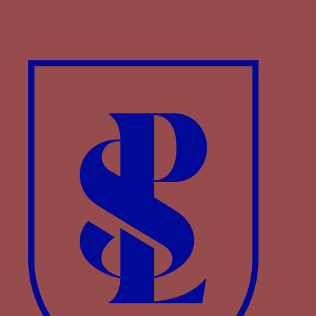
Genette colletée à un I - Une genette attachée
par un lac d’amour à un I et souvent associée à
une fleur de janette ou de compagnon
Paru dans : Familles > Bourbon > Jean II de
Bourbon
grenade - Une grenade ouverte sur ses grains et
parfois sur sa tige feuillée
Paru dans : Familles > Aragon > Ferdinand le
Catholique
grenade - Une grenade ouverte sur ses grains et
parfois sur sa tige feuillée
Paru dans : Familles > Castille > Isabelle Ière de
Castille
Grenade - Une grenade avec feuilles et fruits
Paru dans : Familles > Castille-Trastamare >