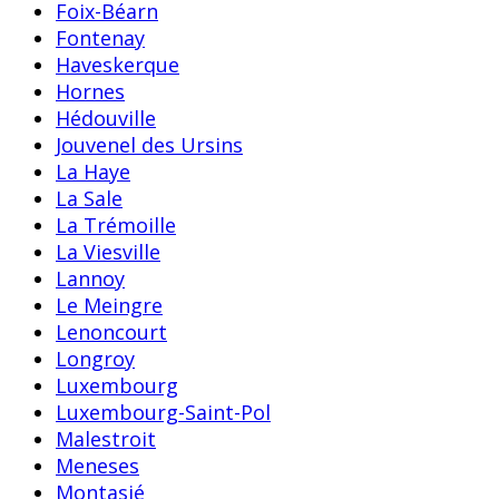
Foix-Béarn
Fontenay
Haveskerque
Hornes
Hédouville
Jouvenel des Ursins
La Haye
La Sale
La Trémoille
La Viesville
Lannoy
Le Meingre
Lenoncourt
Longroy
Luxembourg
Luxembourg-Saint-Pol
Malestroit
Meneses
Montasié