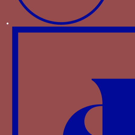
Henri IV de Castille
Grenade enflammée - Une grenade enflammée
Paru dans : Familles > Bourgogne > Philippe de
Bourgogne
Grenade enflammée - une grenade pririforme,
crachant de flammes vers le bas
Paru dans : Familles > Montefeltro > Federico III
da Montefeltro
griffon - Un griffon associé à une jarre emplie de
trois lis au naturel et au mot POR SO AMOR
Paru dans : Familles > Aragon > Ferdinand le
Catholique
Grue - une grue tenant sa pierre
Paru dans : Familles > Montefeltro > Federico III
da Montefeltro