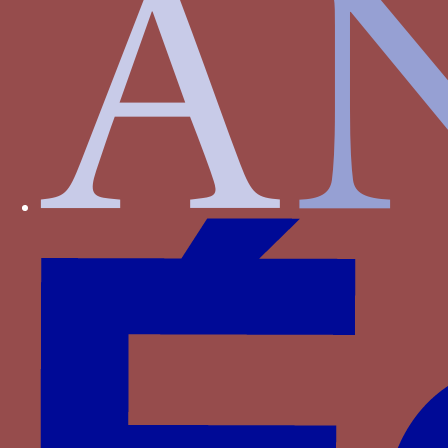
Paru dans : Familles > Luxembourg-Saint-Pol >
Jean de Luxembourg
Escargot ou limaçon - un escargot
Paru dans : Familles > Bourgogne > Philippe de
Bourgogne
F Y - Les lettres F (Ferdinand) et Y (Isabelle)
Paru dans : Familles > Aragon > Ferdinand le
Catholique
F Y - Les lettres F (Ferdinand) et Y (Isabelle)
Paru dans : Familles > Castille > Isabelle Ière de
Castille
F Y - Les lettres F (Ferdinand) et Y (Isabelle)
Paru dans : Familles > Castille > Isabelle Ière de
Castille
Faisceau de flèches (haz de flechas) - Un faisceau