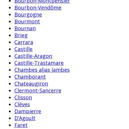
Bourbon-Montpensier
Bourbon-Vendôme
Bourgogne
Bourmont
Bournan
Brieg
Carrara
Castille
Castille-Aragon
Castille-Trastamare
Chambes alias Jambes
Chamborant
Chateaugiron
Clermont-Sancerre
Clisson
Clèves
Dampierre
D’Agoult
Faret