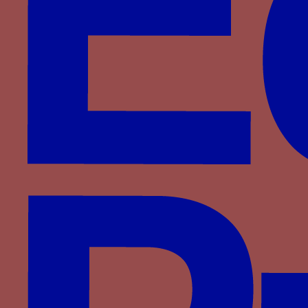
de flèches liées par un lac
Paru dans : Familles > Castille > Isabelle Ière de
Castille
FDE - Les lettres FDE en gothique textura
associées à la livrée ducale
Paru dans : Familles > Montefeltro > Federico III
da Montefeltro
FE DUX - Le chiffre FE DUX souvent associé aux
armes et au collier de l’Hermine
Paru dans : Familles > Montefeltro > Federico III
da Montefeltro
Fenouil en botte - Une botte de fenouil
Paru dans : Familles > Aragon > Ferdinand le
Catholique
Feu grégeois - Un pot de terre enflammé
Paru dans : Familles > Bourbon > Jean II de