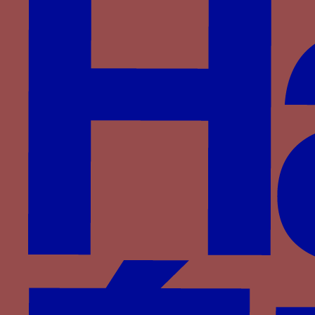
FORTUNE DAMIS
Paru dans : Familles > Armagnac > Jacques
d’Armagnac
fusil - Un fusil, ou briquet médiéval, associé à sa
pierre à feu de silex, à des flammes et au mot
AUTRE NAURAY
Paru dans : Familles > Bourgogne > Philippe III de
Bourgogne
Fusil - Un fusil, ou briquet médiéval, associé à sa
pierre à feu de silex, à des flammes et au mot JE
LAY EMPRINS ou JE LAI EMPRINS
er
Paru dans : Familles > Bourgogne > Charles I
de
Bourgogne
Gaffe - Une gaffe ou harpon auquel sont attachés
par des chaînes deux anneaux liés à des cordes