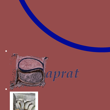
Pierre II de Luxembourg
Houppes ou flocs - des houppes
Paru dans : Familles > Luxembourg > Louis de
Luxembourg
i - La lettre i
Paru dans : Familles > Luxembourg > Louis de
Luxembourg
I I - Les lettres I liées par un lac d’amour
Paru dans : Familles > Luxembourg-Saint-Pol >
Jacques de Luxembourg
If - Une branche d’if avec feuilles et fruits
associée au mot JEN SUIS CONTENTE
Paru dans : Familles > Bourgogne > Anne de
Bourgogne
IVSTVS VT PALMA FLOREBIT - Un palmier