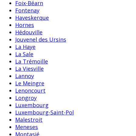
Foix-Béarn
Fontenay
Haveskerque
Hornes
Hédouville
Jouvenel des Ursins
La Haye
La Sale
La Trémoille
La Viesville
Lannoy
Le Meingre
Lenoncourt
Longroy
Luxembourg
Luxembourg-Saint-Pol
Malestroit
Meneses
Montasié