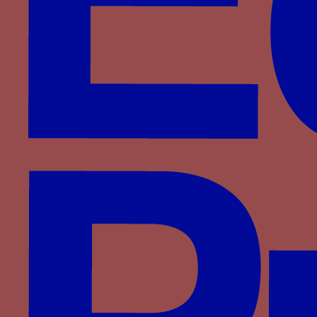
Paru dans : Familles > Visconti > Barnabé Visconti
guépard enchaîné - Un guépard colleté et
attaché par une chaîne à un arbre ou dans un
jardin clos
Paru dans : Familles > Visconti > Jean Galéas
Visconti
hermine - Une hermine au naturel, colletée et
souvent associée au mot A MA VIE
Paru dans : Familles > Montfort > Jean IV de
Bretagne
houblon - une branche de houblon avec feuilles
et fleurs
Paru dans : Familles > Bourgogne > Jean Ier de
Bourgogne
houppe - houppe d’argent à la queue d’or
Paru dans : Familles > Bourgogne > Philippe II de