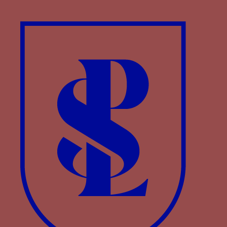
Bourgogne
POUR BIEN - Le mot POR BEM ou POUR BIEN
(1385 ? 1416 †1433), associé à une branche
d’aubépine et aux couleurs rouge/bleu
er
Paru dans : Familles > Portugal > Jean I
de
Portugal
POUR MOY AUXY - Le mot POUR MOY AUXY
associé à la devise de la comète
Paru dans : Familles > Carrara > Francesco II da
Carrara
quenouille (
argata
)
Paru dans : Familles > Anjou-Hongrie-Naples >
Ladislas de Duras
rose - une rose
Paru dans : Familles > Castille-Trastamare > Jean
Ier de Castille