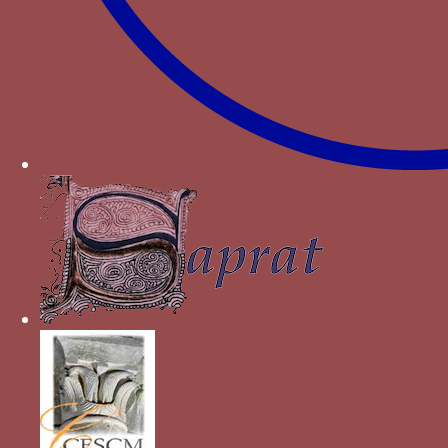
Saint-Antoine ou Tau
Paru dans : Familles > Wittelsbach > Albert Ier de
Bavière-Hainaut
tourterelle - une tourterelle (Colombina) posée
sur un rouleau inscrit du mot A BON DROIT,
parfois posée sur un soleil rayonnant (Radia
Magna)
Paru dans : Familles > Visconti > Jean Galéas
Visconti
Vert/blanc/rouge - Les couleurs vert, blanc,
rouge
Paru dans : Familles > Wittelsbach > Isabeau de
Bavière
Y couronné
er
Paru dans : Familles > Portugal > Jean I
de
Portugal