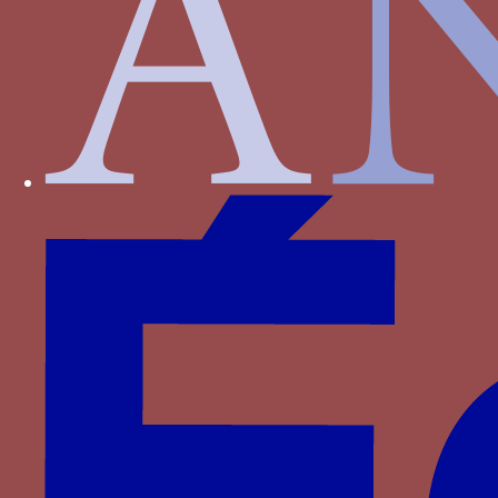
de Namur
G Z - deux lettres G Z en majuscule gothique,
souvent placées de part et d'autre de l’armoirie
Paru dans : Familles > Visconti > Jean Galéas
Visconti
genêt - Une double cosse de genêt ou des
branches de genêt fleuri avec ses cosses - ordre
de la Cosse de genêt
Paru dans : Familles > Valois > Charles VI
griffon - Un griffon ou un griffon issant
Paru dans : Familles > Castille-Trastamare > Jean
Ier de Castille
guépard casqué dans les flammes - Un guépard
coiffé du cimier, couché dans un brasier et
tenant un phylactère chargé du mot SOFFRIR
MESTUET ME SANS VOLTER