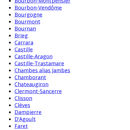
Bourbon-Montpensier
Bourbon-Vendôme
Bourgogne
Bourmont
Bournan
Brieg
Carrara
Castille
Castille-Aragon
Castille-Trastamare
Chambes alias Jambes
Chamborant
Chateaugiron
Clermont-Sancerre
Clisson
Clèves
Dampierre
D’Agoult
Faret