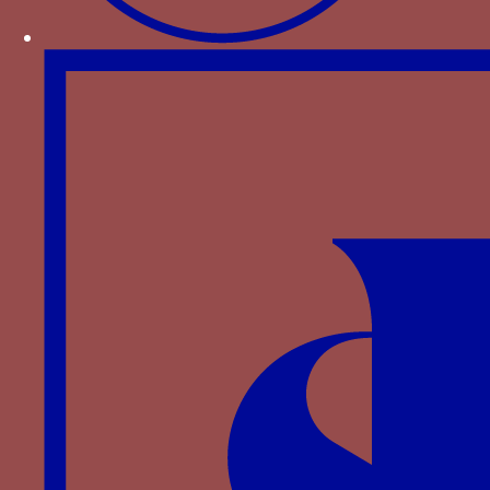
Rose blanche ? - Une rose blanche
Paru dans : Familles > Wittelsbach > Isabeau de
Bavière
Rouge - La couleur rouge
Paru dans : Familles > Savoie > Amédée VII de
Savoie
rouge/bleu
er
Paru dans : Familles > Portugal > Jean I
de
Portugal
sanglier - un sanglier
Paru dans : Familles > Andrade > Fernan Perez de
Andrade
SOFFRIR ME SANS VOLTER - le mot SOUFFRIR ME
SANS VOLTER (il me convient de souffrir sans