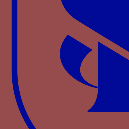
tourner bride)
Paru dans : Familles > Visconti > Barnabé Visconti
soleil rayonnant - un soleil rayonnant ou "rais de
soleil"
Paru dans : Familles > Valois > Charles VI
Sphère armillaire
Paru dans : Familles > Carrara > Francesco I da
Carrara
Sphère rayonnante - Une sphère d’argent
ceinturée d’une légende bleue chargée du mot
ALS WIE SI WILL, entourée de rayons et parfois
sommée d’une couronne
Paru dans : Familles > Wittelsbach > Louis III de
Bavière-Ingolstadt
Tau de Saint-Antoine et sa clochette - une
clochette de pèlerin suspendue à une croix de