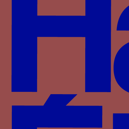
M - La lettre M onciale parfois couronnée
Paru dans : Familles > Clisson > Olivier V de
Clisson
marguerite - Une fleur de marguerite
Paru dans : Familles > Clisson > Olivier V de
Clisson
marguerite - une marguerite au naturel stylisée
Paru dans : Familles > Bourgogne > Philippe II de
Bourgogne
mouron - une fleur de mouron avec sa tige, ses
feuilles et ses graines
Paru dans : Familles > Wittelsbach > Isabeau de
Bavière
nef (nave) - Une nef médiévale à deux châteaux