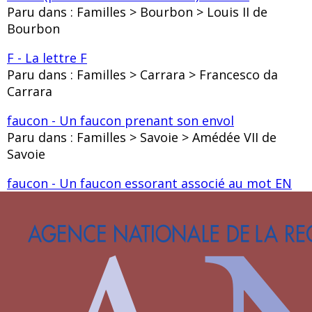
Paru dans : Familles > Bourbon > Louis II de
Bourbon
F - La lettre F
Paru dans : Familles > Carrara > Francesco da
Carrara
faucon - Un faucon prenant son envol
Paru dans : Familles > Savoie > Amédée VII de
Savoie
faucon - Un faucon essorant associé au mot EN
BON POINT
Paru dans : Familles > Castille-Trastamare > Jean
Ier de Castille
Feuille de houx associée à la lettre E - Une feuille
de houx associée à la lettre E
Paru dans : Familles > Dampierre > Guillaume II