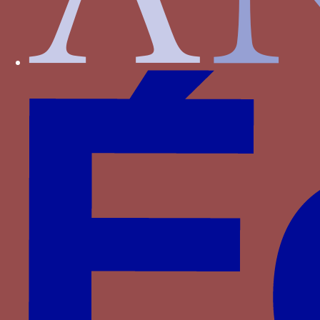
Wittelsbach
d'Anglure
du Monceau de Tignonville
Partenaires
Saprat
CESCM
ANR
Université de Poitiers
Vous êtes ici :
Accueil
> Familles >
Castille-
Trastamare
>
Jean Ier de Castille
> faucon
faucon
Un faucon essorant associé au
mot EN BON POINT