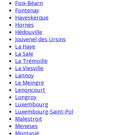
Foix-Béarn
Fontenay
Haveskerque
Hornes
Hédouville
Jouvenel des Ursins
La Haye
La Sale
La Trémoille
La Viesville
Lannoy
Le Meingre
Lenoncourt
Longroy
Luxembourg
Luxembourg-Saint-Pol
Malestroit
Meneses
Montasié