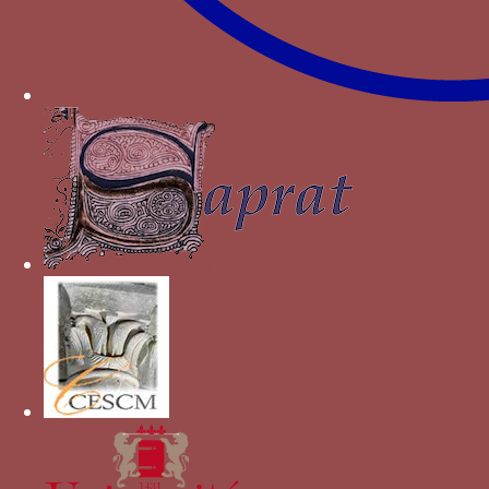
p. 93-95
RODRÍGUEZ VELASCO
J. D.,
Ciudadanía, soberanía
monárquica y caballería. Poética del orden de
caballería
, Madrid, 2009
MENÉNDEZ PIDAL
F.
, « Algunos datos sobre la
Orden de la Banda », Armas e Troféus, 2ª serie,
año V (1964) (sin paginar).
Autres devises pour Jean Ier de
Castille
Bande
Dragon ?
griffon