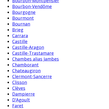
Bourbon-Montpensier
Bourbon-Vendôme
Bourgogne
Bourmont
Bournan
Brieg
Carrara
Castille
Castille-Aragon
Castille-Trastamare
Chambes alias Jambes
Chamborant
Chateaugiron
Clermont-Sancerre
Clisson
Clèves
Dampierre
D’Agoult
Faret