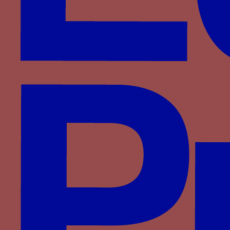
Période
1370-1390
Aires géographiques
Espagne-Castille
Personnage
Jean Ier de Castille
Famille
Castille-Trastamare
Devises associées
faucon
Mots associés
EN BON POINT
Couleurs associées
vert
1382 ? (1385) -1390†
Un faucon essorant associé au mot EN BON