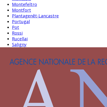
Montefeltro
Montfort
Plantagenêt-Lancastre
Portugal
Pot
Rossi
Rucellai
Saligny
Saluces
Savoie
Savoisy
Solier
Strozzi
Theligny
Valois
Valois-Alençon
Villa
Visconti