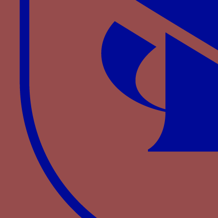
Aljubarrota:la parábola emblemática y
caballeresca de Juan I de Castilla (1379-90) » (à
paraître)
BOULTON d’A. J. D.,
The Knights in the Crown: The
Monarchical Orders of Knighthood in Late
nde
Medieval Europe
, 1326–1520
, 2
ed., St. Martin’s,
2000, p. 46-49.
MENÉNDEZ PIDAL
F.,
Heraldica de la Casa real de
leon y de Castilla (siglo XII-XVI)
, Madrid, 2011, p.
242-248
GARCÍA DÍAZ,
I., « La orden de la Banda »,
Archivum Historicum Societatis Iesu
, 60 (1991), p.
29–89
CEBALLOS-ESCALERA Y GILA
A.
de
,
La orden y
divisa de la Banda Real de Castilla
, Madrid, 1993,