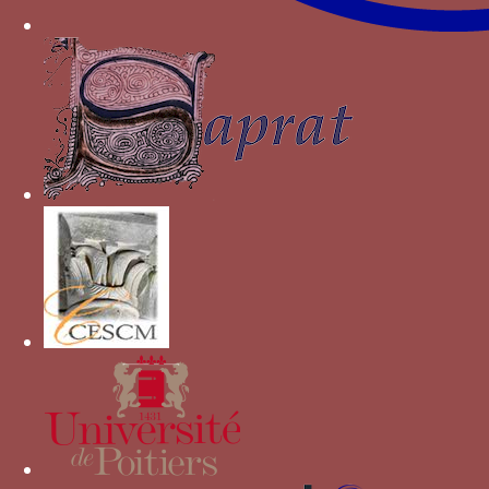
in the British Museum 1402-1610
, Londres,
1982, p. 35.
Bibliographie
HABLOT L., « La ceinture ESPERANCE et les
devises des Bourbon », dans
Espérance : le
mécénat religieux des ducs de Bourbon à la fin du
Moyen Age
, PERROT F. dir., Souvigny, 2001, p. 91-
103.
Autres devises pour Charles II de
Bourbon
NESPOIR NE PEUR
CHS