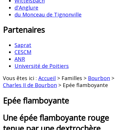
Wittelsbach
d'Anglure
du Monceau de Tignonville
Partenaires
Saprat
CESCM
ANR
Université de Poitiers
Vous êtes ici :
Accueil
> Familles >
Bourbon
>
Charles II de Bourbon
> Epée flamboyante
Epée flamboyante
Une épée flamboyante rouge
tenue par une dextrochère