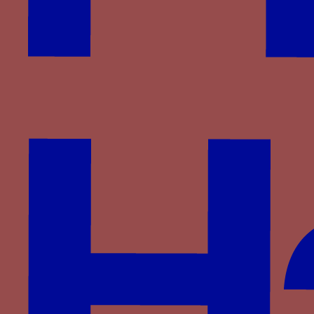
devise familiale
ESPERANCE
et la fréquence des
motifs flamboyants dans le vocabulaire
emblématique de la maison de Bourbon.
Diverses figurations de la devise du cardinal-duc
de Bourbon extraites de son Lectionnaire Grec
(Paris, BnF, Ms. Grec 55) ; d’une tapisserie
conservée dans le trésor de la cathédrale de
Sens ; d’un relevé de vitrail des Célestins de Paris
pour Roger de Gaignières (Paris, BnF, Pc. 18, Res.
Fol. 13)