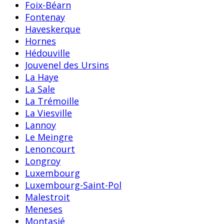
Foix-Béarn
Fontenay
Haveskerque
Hornes
Hédouville
Jouvenel des Ursins
La Haye
La Sale
La Trémoille
La Viesville
Lannoy
Le Meingre
Lenoncourt
Longroy
Luxembourg
Luxembourg-Saint-Pol
Malestroit
Meneses
Montasié