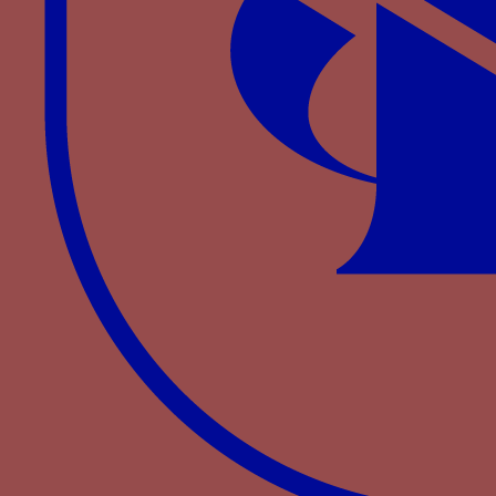
↑
Lectionnaire grec du cardinal de Bourbon
,
Paris, BnF, Ms. Grec 55, vers 1480-1482 ;
Missel
, Lyon 1487 ;
Livres des faits de
monseigneur saint Louis
, BnF, Ms. Fr. 2829,
fol. 13 v°.
↑
Voir par exemple les remplages de la
clôture est de sa chapelle, Cathédrale de
Lyon.
↑
Tapisserie de l’Adoration des Mages
, Sens,
Trésor de la Cathédrale ; Dessin de tapisserie,
Cathédrale de Lyon, chapelle des Bourbons,
Paris, BnF, Est. Pc. 18, f. 14.
↑
Dessin réalisé pour Roger de Gaignières
d’un vitrail, aujourd’hui détruit, de l’église des
Célestins de Paris aux armes et devises du
cardinal duc Charles de Bourbon, Paris, BnF,
Pc. 18, Res. fol. 13.
↑
JONES M.,
A Catalogue of the French Medals