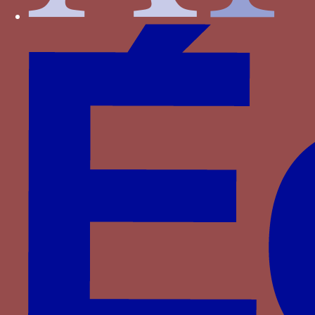
épée flamboyante rouge
Mots associés
NESPOIR NE PEUR
,
EXUPHOS
Lettres associées
CHS
Couleurs associées
bleu/blanc/rouge