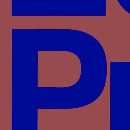
La devise du cardinal de Bourbon sur les vitraux
de sa chapelle dans la cathédrale de Lyon
Une épée flamboyant rouge tenue par une
dextrochère empenné rouge chargée d’un
manipule-palium d’or aux croisettes noires,
issant d’une nuée, associée au mot NESPOIR NE
PEUR ou EXUPHOS
Parmi les sources qui contiennent ces éléments
emblématiques on pourrait citer plusieurs
[1]
[2]
manuscrits
, des sculptures
, des tapisseries
[3]
conservées ou relevées
, des verrières
conservées (voir ci-contre à Moulins) et des
[4]
[5]
dessins de vitraux
, des médailles
. Il faut
noter le lien entre le mot
NESPOIR NE PEUR
et la