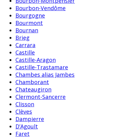
Bourbon-Montpensier
Bourbon-Vendôme
Bourgogne
Bourmont
Bournan
Brieg
Carrara
Castille
Castille-Aragon
Castille-Trastamare
Chambes alias Jambes
Chamborant
Chateaugiron
Clermont-Sancerre
Clisson
Clèves
Dampierre
D’Agoult
Faret