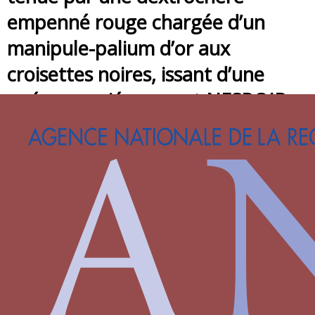
empenné rouge chargée d’un
manipule-palium d’or aux
croisettes noires, issant d’une
nuée, associée au mot NESPOIR
NE PEUR ou EXUPHOS
Date
1460
Aires géographiques
France
Personnage
Charles II de Bourbon
Famille
Bourbon
Devises associées