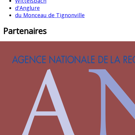
Wittelsbach
d'Anglure
du Monceau de Tignonville
Partenaires
Saprat
CESCM
ANR
Université de Poitiers
Vous êtes ici :
Accueil
> Familles >
Rucellai
>
Giovanni Rucellai
> Voile de navire
Voile de navire
Une voile de navire attachée à sa
vergue, ses cordages voletant