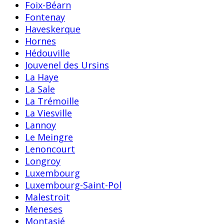
Foix-Béarn
Fontenay
Haveskerque
Hornes
Hédouville
Jouvenel des Ursins
La Haye
La Sale
La Trémoille
La Viesville
Lannoy
Le Meingre
Lenoncourt
Longroy
Luxembourg
Luxembourg-Saint-Pol
Malestroit
Meneses
Montasié