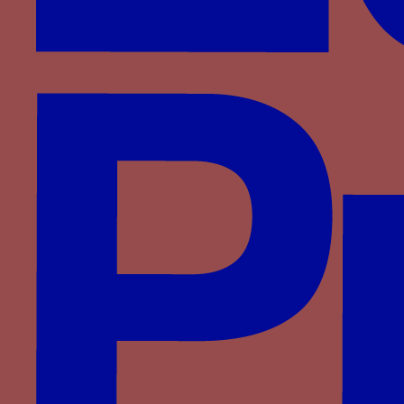
la devise de la voile de navire dans le décor du
temple du Saint-Sépulcre de l'église Saint-
Pancrace de Florence
Date
1458
Aires géographiques
Italie
,
Florence
Personnage
Giovanni Rucellai