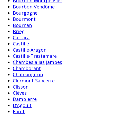
Bourbon-Montpensier
Bourbon-Vendôme
Bourgogne
Bourmont
Bournan
Brieg
Carrara
Castille
Castille-Aragon
Castille-Trastamare
Chambes alias Jambes
Chamborant
Chateaugiron
Clermont-Sancerre
Clisson
Clèves
Dampierre
D’Agoult
Faret