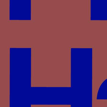
Famille
Rucellai
Devises associées
voile de navire
Autre devise pour Giovanni
Rucellai